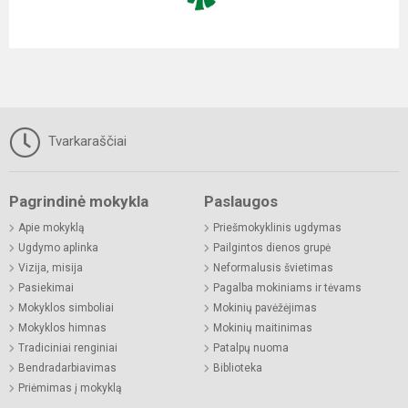
Tvarkaraščiai
Pagrindinė mokykla
Paslaugos
Apie mokyklą
Priešmokyklinis ugdymas
Ugdymo aplinka
Pailgintos dienos grupė
Vizija, misija
Neformalusis švietimas
Pasiekimai
Pagalba mokiniams ir tėvams
Mokyklos simboliai
Mokinių pavėžėjimas
Mokyklos himnas
Mokinių maitinimas
Tradiciniai renginiai
Patalpų nuoma
Bendradarbiavimas
Biblioteka
Priėmimas į mokyklą