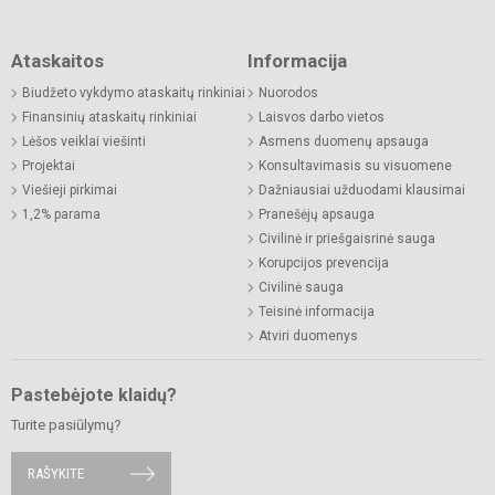
Ataskaitos
Informacija
Biudžeto vykdymo ataskaitų rinkiniai
Nuorodos
Finansinių ataskaitų rinkiniai
Laisvos darbo vietos
Lėšos veiklai viešinti
Asmens duomenų apsauga
Projektai
Konsultavimasis su visuomene
Viešieji pirkimai
Dažniausiai užduodami klausimai
1,2% parama
Pranešėjų apsauga
Civilinė ir priešgaisrinė sauga
Korupcijos prevencija
Civilinė sauga
Teisinė informacija
Atviri duomenys
Pastebėjote klaidų?
Turite pasiūlymų?
RAŠYKITE