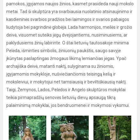
pamokos, įgyjamos naujos žinios, kasmet prasideda nauji mokslo
metai. Tad ši skulptūra yra svarbiausia nuolatinio atsinaujinimo ir
kasdieninės svarbios pradžios bei laimingos ir svarios pabaigos
liudytoja bei pagrindinė globėja. Lada harmonijos, meilės ir grožio
deivė, visuomet suteiks jėgų dvejojantiems, nusiminusiems, ar
paklydusiems žinių labirinte. O štai lietuvių tautosakoje minima
Pelėda, išminties simbolis, žiniuonių paukštis, saugo savyje
įkūnytas paslaptingas žmogaus likimą lemiančias jėgas. Ypač
archajiška deivė, matanti naktį, sulyginama su žiniomis,
įgyjamomis mokykloje, nušviečiančiomis teisingą kelią ir
moksleiviui, ir mokytojui net tamsiausią ir beviltiškiausią naktį.
Taigi, Žemynos, Lados, Pelėdos ir Angelo skulptūros mokyklai
teikia pirmapradžių senovės lietuvių dievų apsaugą tikrą
palaiminimą mokyklai, jos bendruomenei ir mokymosi vyksmui.