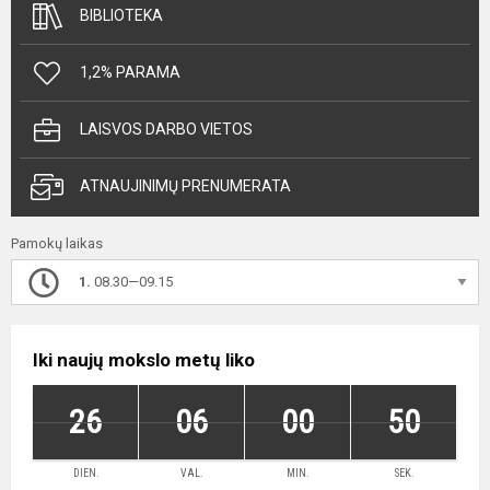
BIBLIOTEKA
1,2% PARAMA
LAISVOS DARBO VIETOS
ATNAUJINIMŲ PRENUMERATA
Pamokų laikas
1.
08.30—09.15
Iki naujų mokslo metų liko
26
06
00
50
DIEN.
VAL.
MIN.
SEK.