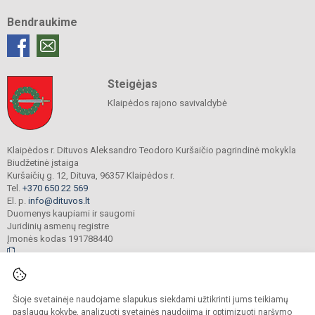
Bendraukime
Steigėjas
Klaipėdos rajono savivaldybė
Klaipėdos r. Dituvos Aleksandro Teodoro Kuršaičio pagrindinė mokykla
Biudžetinė įstaiga
Kuršaičių g. 12, Dituva, 96357 Klaipėdos r.
Tel.
+370 650 22 569
El. p.
info@dituvos.lt
Duomenys kaupiami ir saugomi
Juridinių asmenų registre
Įmonės kodas 191788440
© 2024. Klaipėdos r. Dituvos Aleksandro Teodoro Kuršaičio pagrindinė mokykla.
Šioje svetainėje naudojame slapukus siekdami užtikrinti jums teikiamų
Visos teisės saugomos. Kopijuoti turinį be raštiško įstaigos administracijos
sutikimo griežtai draudžiama.
paslaugų kokybę, analizuoti svetainės naudojimą ir optimizuoti naršymo