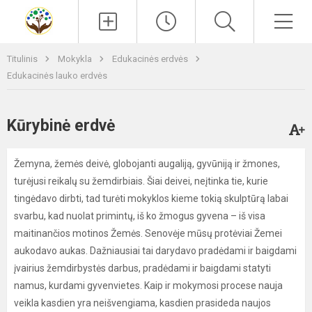
Paieška
Men
Titulinis
Mokykla
Edukacinės erdvės
Edukacinės lauko erdvės
Kūrybinė erdvė
Žemyna, žemės deivė, globojanti augaliją, gyvūniją ir žmones,
turėjusi reikalų su žemdirbiais. Šiai deivei, neįtinka tie, kurie
tingėdavo dirbti, tad turėti mokyklos kieme tokią skulptūrą labai
svarbu, kad nuolat primintų, iš ko žmogus gyvena – iš visa
maitinančios motinos Žemės. Senovėje mūsų protėviai Žemei
aukodavo aukas. Dažniausiai tai darydavo pradėdami ir baigdami
įvairius žemdirbystės darbus, pradėdami ir baigdami statyti
namus, kurdami gyvenvietes. Kaip ir mokymosi procese nauja
veikla kasdien yra neišvengiama, kasdien prasideda naujos