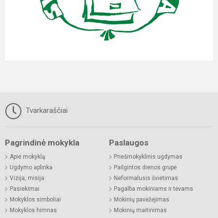
Tvarkaraščiai
Pagrindinė mokykla
Paslaugos
Apie mokyklą
Priešmokyklinis ugdymas
Ugdymo aplinka
Pailgintos dienos grupė
Vizija, misija
Neformalusis švietimas
Pasiekimai
Pagalba mokiniams ir tėvams
Mokyklos simboliai
Mokinių pavėžėjimas
Mokyklos himnas
Mokinių maitinimas