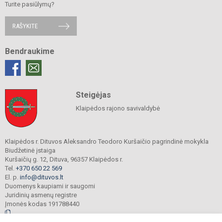
Turite pasiūlymų?
RAŠYKITE
Bendraukime
Steigėjas
Klaipėdos rajono savivaldybė
Klaipėdos r. Dituvos Aleksandro Teodoro Kuršaičio pagrindinė mokykla
Biudžetinė įstaiga
Kuršaičių g. 12, Dituva, 96357 Klaipėdos r.
Tel.
+370 650 22 569
El. p.
info@dituvos.lt
Duomenys kaupiami ir saugomi
Juridinių asmenų registre
Įmonės kodas 191788440