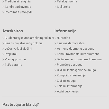
Tradiciniai renginiai
Patalpų nuoma
Bendradarbiavimas
Biblioteka
Priėmimas į mokyklą
Ataskaitos
Informacija
Biudžeto vykdymo ataskaitų rinkiniai
Nuorodos
Finansinių ataskaitų rinkiniai
Laisvos darbo vietos
Lėšos veiklai viešinti
Asmens duomenų apsauga
Projektai
Konsultavimasis su visuomene
Viešieji pirkimai
Dažniausiai užduodami klausimai
1,2% parama
Pranešėjų apsauga
Civilinė ir priešgaisrinė sauga
Korupcijos prevencija
Civilinė sauga
Teisinė informacija
Atviri duomenys
Pastebėjote klaidų?