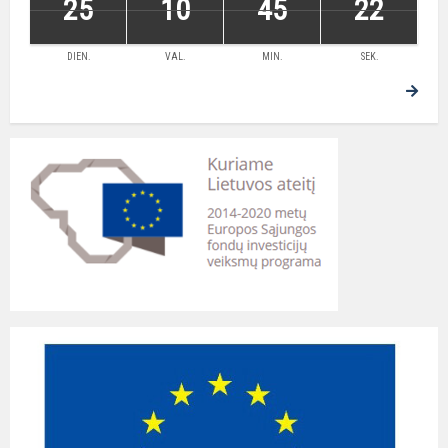
25
10
45
22
DIEN.
VAL.
MIN.
SEK.