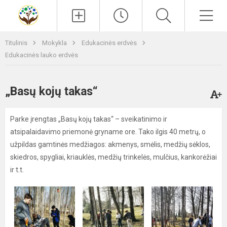
Paieška
Men
Titulinis
Mokykla
Edukacinės erdvės
Edukacinės lauko erdvės
„Basų kojų takas“
Parke įrengtas „Basų kojų takas“ – sveikatinimo ir
atsipalaidavimo priemonė gryname ore. Tako ilgis 40 metrų, o
užpildas gamtinės medžiagos: akmenys, smėlis, medžių sėklos,
skiedros, spygliai, kriauklės, medžių trinkelės, mulčius, kankorėžiai
ir t.t.