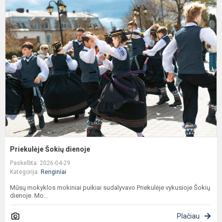
P
Š
d
Priekulėje Šokių dienoje
Paskelbta: 2026-04-29
Kategorija:
Renginiai
Mūsų mokyklos mokiniai puikiai sudalyvavo Priekulėje vykusioje Šokių
dienoje. Mo...
Plačiau