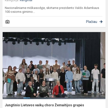
Kategorija:
Renginiai
Nacionaliniame miškasodyje, skirtame prezidento Valdo Adamkaus
100-osioms gimimo...
Plačiau
J
L
v
c
Ž
g
p
Jungtinio Lietuvos vaikų choro Žemaitijos grupės