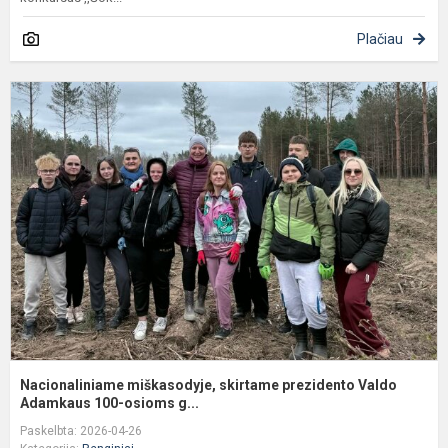
Plačiau
N
m
s
p
V
A
Nacionaliniame miškasodyje, skirtame prezidento Valdo
Adamkaus 100-osioms g...
Paskelbta: 2026-04-26