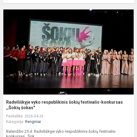
R
v
r
š
f
k
Radviliškyje vyko respublikinis šokių festivalis-konkursas
,,Šokių šokas"
Paskelbta: 2026-04-26
Kategorija:
Renginiai
Balandžio 25 d. Radviliškyje vyko respublikinis šokių festivalis-
konkursas ,,Šok...