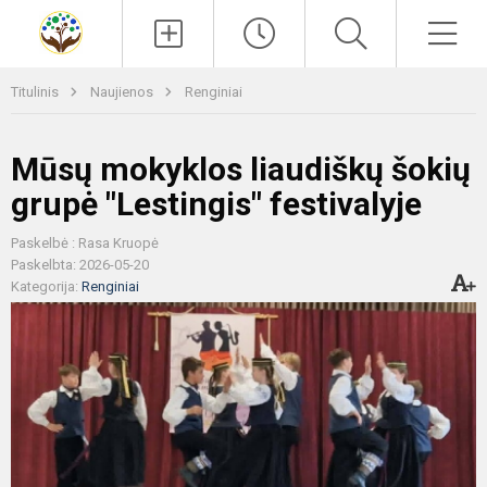
Paieška
Men
Titulinis
Naujienos
Renginiai
Mūsų mokyklos liaudiškų šokių
grupė "Lestingis" festivalyje
Paskelbė : Rasa Kruopė
Paskelbta: 2026-05-20
Kategorija:
Renginiai