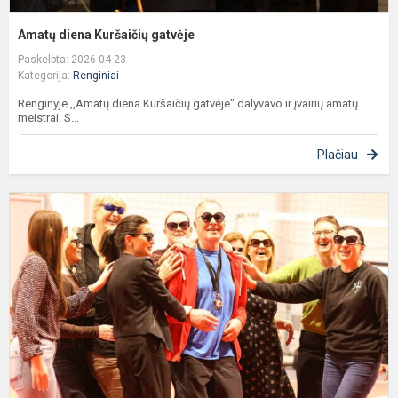
Amatų diena Kuršaičių gatvėje
Paskelbta: 2026-04-23
Kategorija:
Renginiai
Renginyje ,,Amatų diena Kuršaičių gatvėje" dalyvavo ir įvairių amatų
meistrai. S...
Plačiau
A
r
,
E