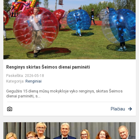
p
Renginys skirtas Šeimos dienai paminėti
Paskelbta: 2026-05-18
Kategorija:
Renginiai
Gegužės 15 dieną mūsų mokykloje vyko renginys, skirtas Šeimos
dienai paminėti, s...
Plačiau
T
K