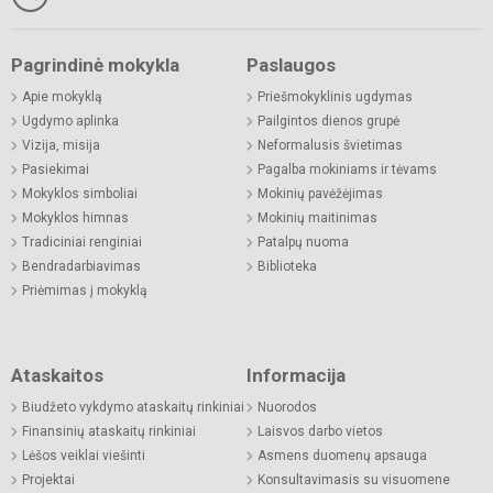
Pagrindinė mokykla
Paslaugos
Apie mokyklą
Priešmokyklinis ugdymas
Ugdymo aplinka
Pailgintos dienos grupė
Vizija, misija
Neformalusis švietimas
Pasiekimai
Pagalba mokiniams ir tėvams
Mokyklos simboliai
Mokinių pavėžėjimas
Mokyklos himnas
Mokinių maitinimas
Tradiciniai renginiai
Patalpų nuoma
Bendradarbiavimas
Biblioteka
Priėmimas į mokyklą
Ataskaitos
Informacija
Biudžeto vykdymo ataskaitų rinkiniai
Nuorodos
Finansinių ataskaitų rinkiniai
Laisvos darbo vietos
Lėšos veiklai viešinti
Asmens duomenų apsauga
Projektai
Konsultavimasis su visuomene