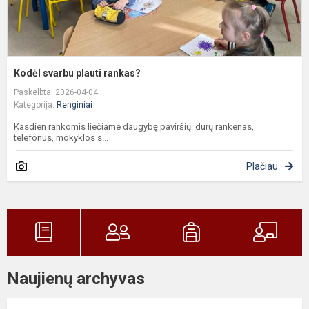
Kodėl svarbu plauti rankas?
Paskelbta: 2026-04-04
Kategorija:
Renginiai
Kasdien rankomis liečiame daugybę paviršių: durų rankenas,
telefonus, mokyklos s...
Plačiau
Naujienų archyvas