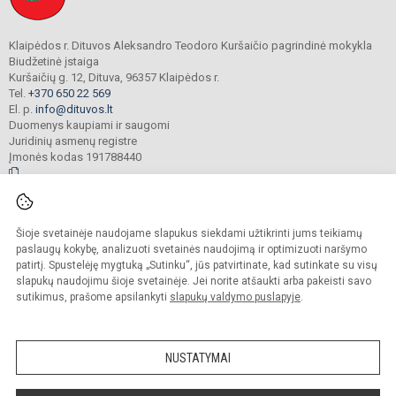
Klaipėdos r. Dituvos Aleksandro Teodoro Kuršaičio pagrindinė mokykla
Biudžetinė įstaiga
Kuršaičių g. 12, Dituva, 96357 Klaipėdos r.
Tel.
+370 650 22 569
El. p.
info@dituvos.lt
Duomenys kaupiami ir saugomi
Juridinių asmenų registre
Įmonės kodas 191788440
© 2024. Klaipėdos r. Dituvos Aleksandro Teodoro Kuršaičio pagrindinė mokykla.
Šioje svetainėje naudojame slapukus siekdami užtikrinti jums teikiamų
Visos teisės saugomos. Kopijuoti turinį be raštiško įstaigos administracijos
sutikimo griežtai draudžiama.
paslaugų kokybę, analizuoti svetainės naudojimą ir optimizuoti naršymo
patirtį. Spustelėję mygtuką „Sutinku“, jūs patvirtinate, kad sutinkate su visų
Prieinamumo paraiška
Slapukų politika
slapukų naudojimu šioje svetainėje. Jei norite atšaukti arba pakeisti savo
sutikimus, prašome apsilankyti
slapukų valdymo puslapyje
.
Sumanus būdas atnaujinti
mokyklos interneto
svetainę
NUSTATYMAI