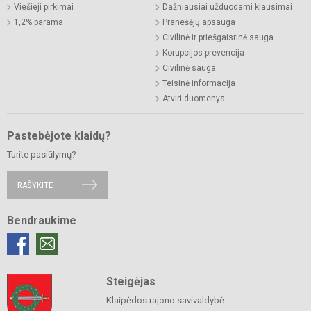
Viešieji pirkimai
Dažniausiai užduodami klausimai
1,2% parama
Pranešėjų apsauga
Civilinė ir priešgaisrinė sauga
Korupcijos prevencija
Civilinė sauga
Teisinė informacija
Atviri duomenys
Pastebėjote klaidų?
Turite pasiūlymų?
RAŠYKITE
Bendraukime
Steigėjas
Klaipėdos rajono savivaldybė