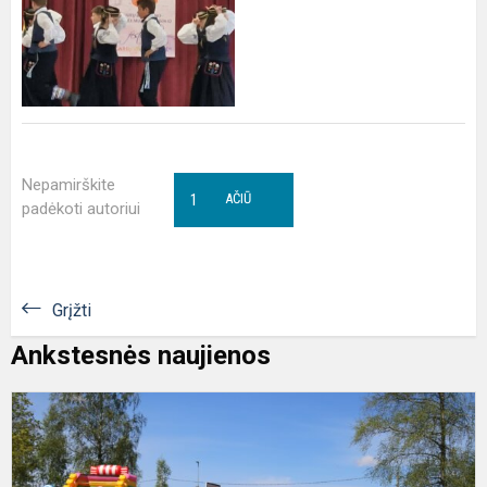
Nepamirškite
1
AČIŪ
padėkoti autoriui
Grįžti
Ankstesnės naujienos
R
s
Š
d