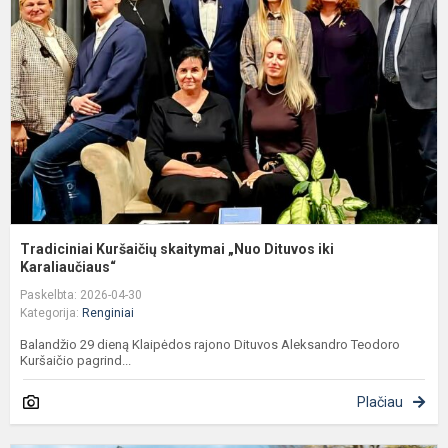
s
„
D
ik
K
Tradiciniai Kuršaičių skaitymai „Nuo Dituvos iki
Karaliaučiaus“
Paskelbta: 2026-04-30
Kategorija:
Renginiai
Balandžio 29 dieną Klaipėdos rajono Dituvos Aleksandro Teodoro
Kuršaičio pagrind...
Plačiau