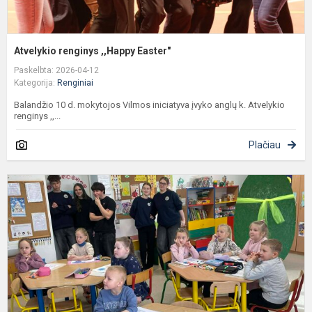
Atvelykio renginys ,,Happy Easter"
Paskelbta: 2026-04-12
Kategorija:
Renginiai
Balandžio 10 d. mokytojos Vilmos iniciatyva įvyko anglų k. Atvelykio
renginys ,,...
Plačiau
K
s
p
r