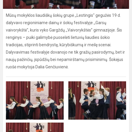
Mūsų mokyklos liaudiškų šokių grupė ,,Lestingis" gegužės 19 d.
dalyvavo regioniniame dainų ir šokių festivalyje ,,Garsų
vaivorykštė", kuris vyko Gargždų ,,Vaivorykštės” gimnazijoje. Šis
renginys – puiki galimybė puoselėti lietuvių liaudies šokio
tradicijas, stiprinti bendrystę, kūrybiškumą ir meilę scenai.
Dalyvavimas festivalyje dovanojo ne tik gražių pasirodymų, bet ir
naujų pažinčių, įspūdžių bei nepamirštamų prisiminimų. Šokėjus
ruošė mokytoja Dalia Genčiuvienė.