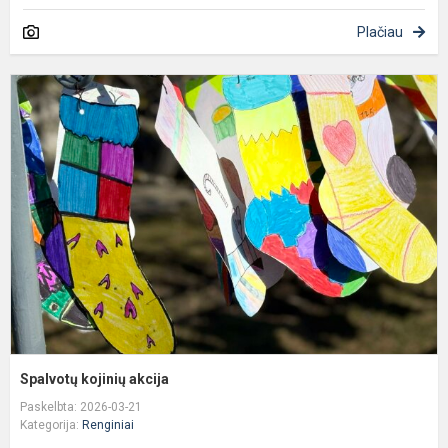
Plačiau
S
k
a
Spalvotų kojinių akcija
Paskelbta: 2026-03-21
Kategorija:
Renginiai