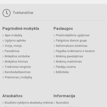
Tvarkaraščiai
Pagrindinė mokykla
Paslaugos
Apie mokyklą
Priešmokyklinis ugdymas
Ugdymo aplinka
Pailgintos dienos grupė
Vizija, misija
Neformalusis švietimas
Pasiekimai
Pagalba mokiniams ir tėvams
Mokyklos simboliai
Mokinių pavėžėjimas
Mokyklos himnas
Mokinių maitinimas
Tradiciniai renginiai
Patalpų nuoma
Bendradarbiavimas
Biblioteka
Priėmimas į mokyklą
Ataskaitos
Informacija
Biudžeto vykdymo ataskaitų rinkiniai
Nuorodos