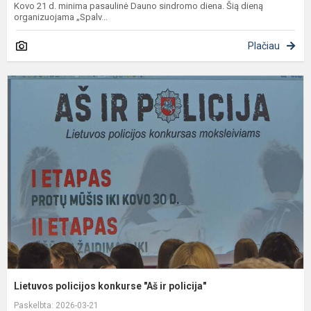
Kovo 21 d. minima pasaulinė Dauno sindromo diena. Šią dieną
organizuojama „Spalv...
Plačiau
L
p
k
"
ir
p
Lietuvos policijos konkurse "Aš ir policija"
Paskelbta: 2026-03-21