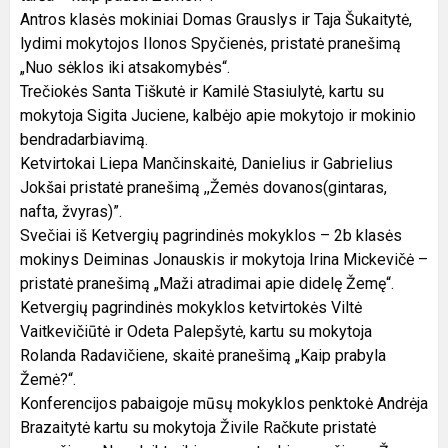
Antros klasės mokiniai Domas Grauslys ir Taja Šukaitytė,
lydimi mokytojos Ilonos Spyčienės, pristatė pranešimą
„Nuo sėklos iki atsakomybės“.
Trečiokės Santa Tiškutė ir Kamilė Stasiulytė, kartu su
mokytoja Sigita Juciene, kalbėjo apie mokytojo ir mokinio
bendradarbiavimą.
Ketvirtokai Liepa Mančinskaitė, Danielius ir Gabrielius
Jokšai pristatė pranešimą ,,Žemės dovanos(gintaras,
nafta, žvyras)”.
Svečiai iš Ketvergių pagrindinės mokyklos – 2b klasės
mokinys Deiminas Jonauskis ir mokytoja Irina Mickevičė –
pristatė pranešimą „Maži atradimai apie didelę Žemę“.
Ketvergių pagrindinės mokyklos ketvirtokės Viltė
Vaitkevičiūtė ir Odeta Palepšytė, kartu su mokytoja
Rolanda Radavičiene, skaitė pranešimą „Kaip prabyla
Žemė?“.
Konferencijos pabaigoje mūsų mokyklos penktokė Andrėja
Brazaitytė kartu su mokytoja Živile Račkute pristatė