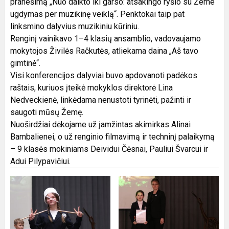
pranešimą „Nuo daikto iki garso: atsakingo ryšio su Žeme
ugdymas per muzikinę veiklą“. Penktokai taip pat
linksmino dalyvius muzikiniu kūriniu.
Renginį vainikavo 1–4 klasių ansamblio, vadovaujamo
mokytojos Živilės Račkutės, atliekama daina „Aš tavo
gimtinė“.
Visi konferencijos dalyviai buvo apdovanoti padėkos
raštais, kuriuos įteikė mokyklos direktorė Lina
Nedveckienė, linkėdama nenustoti tyrinėti, pažinti ir
saugoti mūsų Žemę.
Nuoširdžiai dėkojame už įamžintas akimirkas Alinai
Bambalienei, o už renginio filmavimą ir techninį palaikymą
– 9 klasės mokiniams Deividui Čėsnai, Pauliui Švarcui ir
Adui Pilypavičiui.