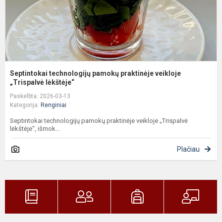
Septintokai technologijų pamokų praktinėje veikloje
„Trispalvė lėkštėje“
Paskelbta: 2026-03-13
Kategorija:
Renginiai
Septintokai technologijų pamokų praktinėje veikloje „Trispalvė
lėkštėje“, išmok...
Plačiau