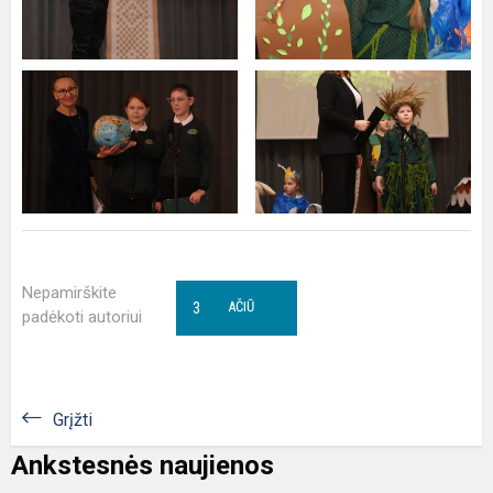
Nepamirškite
3
AČIŪ
padėkoti autoriui
Grįžti
Ankstesnės naujienos