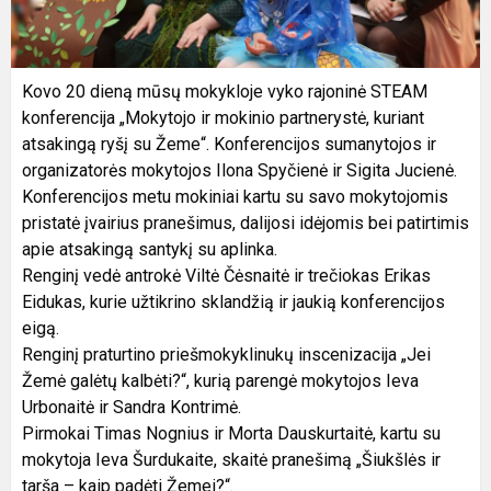
Kovo 20 dieną mūsų mokykloje vyko rajoninė STEAM
konferencija „Mokytojo ir mokinio partnerystė, kuriant
atsakingą ryšį su Žeme“. Konferencijos sumanytojos ir
organizatorės mokytojos Ilona Spyčienė ir Sigita Jucienė.
Konferencijos metu mokiniai kartu su savo mokytojomis
pristatė įvairius pranešimus, dalijosi idėjomis bei patirtimis
apie atsakingą santykį su aplinka.
Renginį vedė antrokė Viltė Čėsnaitė ir trečiokas Erikas
Eidukas, kurie užtikrino sklandžią ir jaukią konferencijos
eigą.
Renginį praturtino priešmokyklinukų inscenizacija „Jei
Žemė galėtų kalbėti?“, kurią parengė mokytojos Ieva
Urbonaitė ir Sandra Kontrimė.
Pirmokai Timas Nognius ir Morta Dauskurtaitė, kartu su
mokytoja Ieva Šurdukaite, skaitė pranešimą „Šiukšlės ir
tarša – kaip padėti Žemei?“.