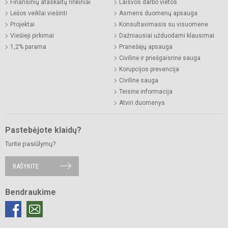
Finansinių ataskaitų rinkiniai
Laisvos darbo vietos
Lėšos veiklai viešinti
Asmens duomenų apsauga
Projektai
Konsultavimasis su visuomene
Viešieji pirkimai
Dažniausiai užduodami klausimai
1,2% parama
Pranešėjų apsauga
Civilinė ir priešgaisrinė sauga
Korupcijos prevencija
Civilinė sauga
Teisinė informacija
Atviri duomenys
Pastebėjote klaidų?
Turite pasiūlymų?
RAŠYKITE
Bendraukime