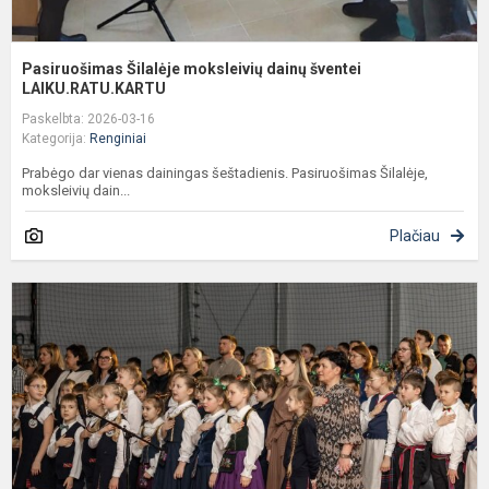
Pasiruošimas Šilalėje moksleivių dainų šventei
LAIKU.RATU.KARTU
Paskelbta: 2026-03-16
Kategorija:
Renginiai
Prabėgo dar vienas dainingas šeštadienis. Pasiruošimas Šilalėje,
moksleivių dain...
Plačiau
P
r
s
s
K
1
r