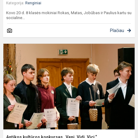
Kategorija:
Renginiai
Kovo 20 d. 8 klasės mokiniai Rokas, Matas, Jobūbas ir Paulius kartu su
socialine...
Plačiau
A
k
k
„
V
Vi
Antikos kultūros konkursas „Veni. Vidi. Vici.“