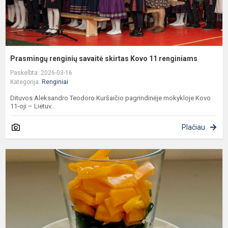
Prasmingų renginių savaitė skirtas Kovo 11 renginiams
Paskelbta: 2026-03-16
Kategorija:
Renginiai
Dituvos Aleksandro Teodoro Kuršaičio pagrindinėje mokykloje Kovo
11-oji – Lietuv...
Plačiau
S
t
p
p
v
„