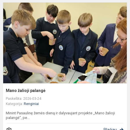
M
ž
p
Mano žalioji palangė
Paskelbta: 2026-03-24
Kategorija:
Renginiai
Minint Pasaulinę žemės dieną ir dalyvaujant projekte ,,Mano žalioji
palangė", pe...
Plačiau