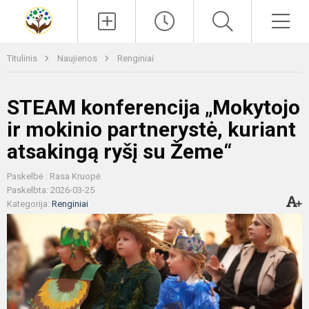
Paieška
Men
Titulinis
Naujienos
Renginiai
STEAM konferencija „Mokytojo
ir mokinio partnerystė, kuriant
atsakingą ryšį su Žeme“
Paskelbė : Rasa Kruopė
Paskelbta: 2026-03-25
Kategorija:
Renginiai