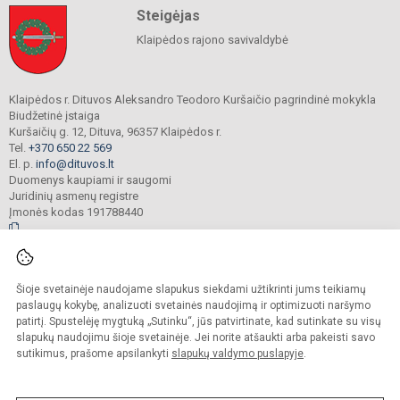
Steigėjas
Klaipėdos rajono savivaldybė
Klaipėdos r. Dituvos Aleksandro Teodoro Kuršaičio pagrindinė mokykla
Biudžetinė įstaiga
Kuršaičių g. 12, Dituva, 96357 Klaipėdos r.
Tel.
+370 650 22 569
El. p.
info@dituvos.lt
Duomenys kaupiami ir saugomi
Juridinių asmenų registre
Įmonės kodas 191788440
© 2024. Klaipėdos r. Dituvos Aleksandro Teodoro Kuršaičio pagrindinė mokykla.
Šioje svetainėje naudojame slapukus siekdami užtikrinti jums teikiamų
Visos teisės saugomos. Kopijuoti turinį be raštiško įstaigos administracijos
sutikimo griežtai draudžiama.
paslaugų kokybę, analizuoti svetainės naudojimą ir optimizuoti naršymo
patirtį. Spustelėję mygtuką „Sutinku“, jūs patvirtinate, kad sutinkate su visų
Prieinamumo paraiška
Slapukų politika
slapukų naudojimu šioje svetainėje. Jei norite atšaukti arba pakeisti savo
sutikimus, prašome apsilankyti
slapukų valdymo puslapyje
.
Sumanus būdas atnaujinti
mokyklos interneto
svetainę