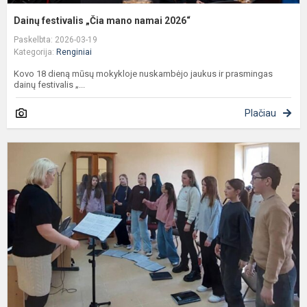
Dainų festivalis „Čia mano namai 2026“
Paskelbta: 2026-03-19
Kategorija:
Renginiai
Kovo 18 dieną mūsų mokykloje nuskambėjo jaukus ir prasmingas
dainų festivalis „...
Plačiau
P
Š
m
d
š
L