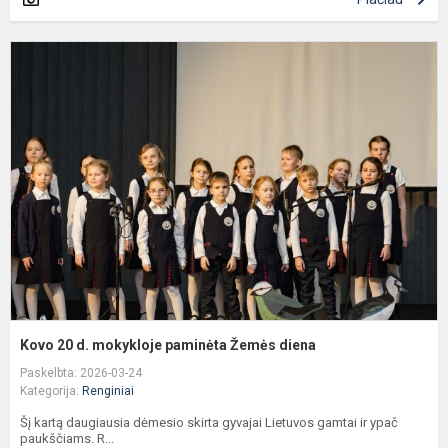
K
2
d
m
p
Ž
d
Kovo 20 d. mokykloje paminėta Žemės diena
Paskelbta: 2026-03-24
Kategorija:
Renginiai
Šį kartą daugiausia dėmesio skirta gyvajai Lietuvos gamtai ir ypač
paukščiams. R...