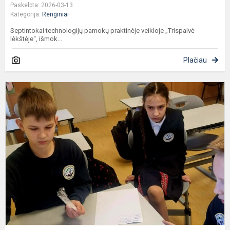
Paskelbta: 2026-03-13
Kategorija:
Renginiai
Septintokai technologijų pamokų praktinėje veikloje „Trispalvė
lėkštėje“, išmok...
Plačiau
P
a
m
s