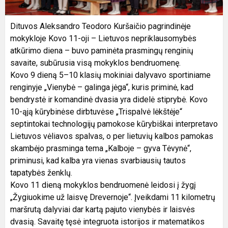
Dituvos Aleksandro Teodoro Kuršaičio pagrindinėje
mokykloje Kovo 11-oji – Lietuvos nepriklausomybės
atkūrimo diena – buvo paminėta prasmingų renginių
savaite, subūrusia visą mokyklos bendruomenę.
Kovo 9 dieną 5–10 klasių mokiniai dalyvavo sportiniame
renginyje „Vienybė – galinga jėga“, kuris priminė, kad
bendrystė ir komandinė dvasia yra didelė stiprybė. Kovo
10-ąją kūrybinėse dirbtuvėse „Trispalvė lėkštėje“
septintokai technologijų pamokose kūrybiškai interpretavo
Lietuvos vėliavos spalvas, o per lietuvių kalbos pamokas
skambėjo prasminga tema „Kalboje – gyva Tėvynė“,
priminusi, kad kalba yra vienas svarbiausių tautos
tapatybės ženklų.
Kovo 11 dieną mokyklos bendruomenė leidosi į žygį
„Žygiuokime už laisvę Drevernoje“. Įveikdami 11 kilometrų
maršrutą dalyviai dar kartą pajuto vienybės ir laisvės
dvasią. Savaitę tęsė integruota istorijos ir matematikos