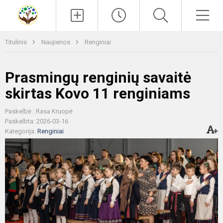
Paieška
Men
Titulinis
Naujienos
Renginiai
Prasmingų renginių savaitė
skirtas Kovo 11 renginiams
Paskelbė : Rasa Kruopė
Paskelbta: 2026-03-16
Kategorija:
Renginiai