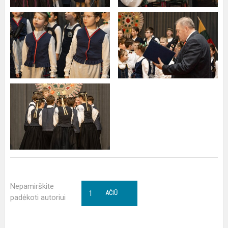
Nepamirškite
1
AČIŪ
padėkoti autoriui