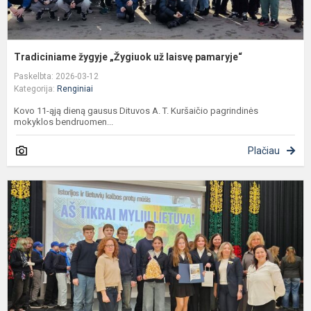
Tradiciniame žygyje „Žygiuok už laisvę pamaryje“
Paskelbta: 2026-03-12
Kategorija:
Renginiai
Kovo 11-ąją dieną gausus Dituvos A. T. Kuršaičio pagrindinės
mokyklos bendruomen...
Plačiau
K
r
S
"
m
v
i