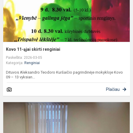
Kovo 11-ąjai skirti renginiai
Paskelbta: 2026-03-05
Kategorija:
Renginiai
Dituvos Aleksandro Teodoro Kuršaičio pagrindinėje mokykloje Kovo
09 – 13 vyksian...
Plačiau
4
kl
m
t