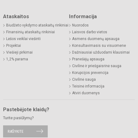
Ataskaitos
Informacija
Biudžeto vykdymo ataskaitų rinkiniai
Nuorodos
Finansinių ataskaitų rinkiniai
Laisvos darbo vietos
Lėšos veiklai viešinti
Asmens duomenų apsauga
Projektai
Konsultavimasis su visuomene
Viešieji pirkimai
Dažniausiai užduodami klausimai
1,2% parama
Pranešėjų apsauga
Civilinė ir priešgaisrinė sauga
Korupcijos prevencija
Civilinė sauga
Teisinė informacija
Atviri duomenys
Pastebėjote klaidų?
Turite pasiūlymų?
RAŠYKITE