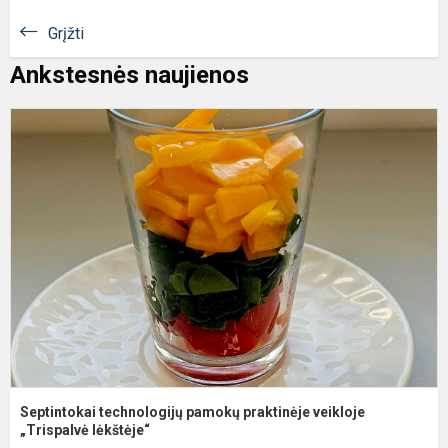
Grįžti
Ankstesnės naujienos
S
t
p
p
v
„
Septintokai technologijų pamokų praktinėje veikloje
„Trispalvė lėkštėje“