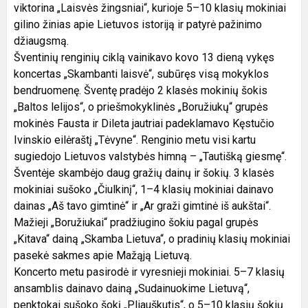
viktorina „Laisvės žingsniai“, kurioje 5–10 klasių mokiniai
gilino žinias apie Lietuvos istoriją ir patyrė pažinimo
džiaugsmą.
Šventinių renginių ciklą vainikavo kovo 13 dieną vykęs
koncertas „Skambanti laisvė“, subūręs visą mokyklos
bendruomenę. Šventę pradėjo 2 klasės mokinių šokis
„Baltos lelijos“, o priešmokyklinės „Boružiukų“ grupės
mokinės Fausta ir Dileta jautriai padeklamavo Kęstučio
Ivinskio eilėraštį „Tėvyne“. Renginio metu visi kartu
sugiedojo Lietuvos valstybės himną – „Tautišką giesmę“.
Šventėje skambėjo daug gražių dainų ir šokių. 3 klasės
mokiniai sušoko „Čiulkinį“, 1–4 klasių mokiniai dainavo
dainas „Aš tavo gimtinė“ ir „Ar graži gimtinė iš aukštai“.
Mažieji „Boružiukai“ pradžiugino šokiu pagal grupės
„Kitava“ dainą „Skamba Lietuva“, o pradinių klasių mokiniai
pasekė sakmes apie Mažąją Lietuvą.
Koncerto metu pasirodė ir vyresnieji mokiniai. 5–7 klasių
ansamblis dainavo dainą „Sudainuokime Lietuvą“,
penktokai sušoko šokį „Pliauškutis“, o 5–10 klasių šokių