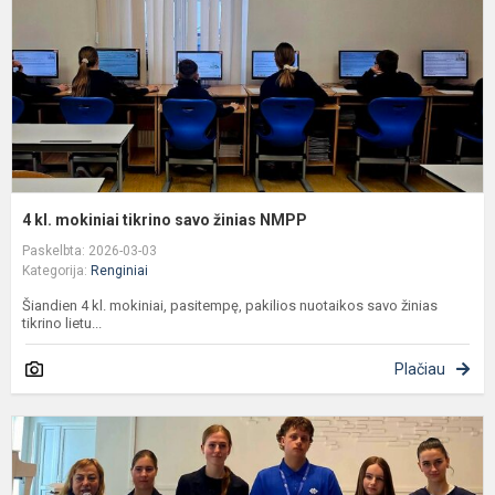
s
ž
4 kl. mokiniai tikrino savo žinias NMPP
Paskelbta: 2026-03-03
Kategorija:
Renginiai
Šiandien 4 kl. mokiniai, pasitempę, pakilios nuotaikos savo žinias
tikrino lietu...
Plačiau
P
l
2