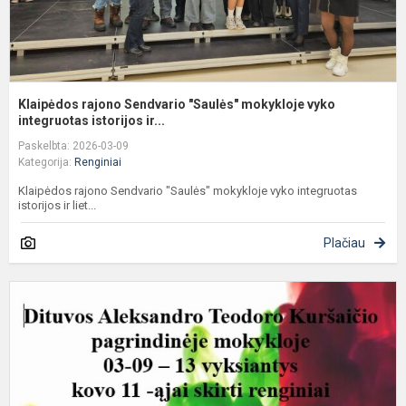
Klaipėdos rajono Sendvario "Saulės" mokykloje vyko
integruotas istorijos ir...
Paskelbta: 2026-03-09
Kategorija:
Renginiai
Klaipėdos rajono Sendvario "Saulės" mokykloje vyko integruotas
istorijos ir liet...
Plačiau
K
1
ą
s
r