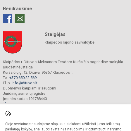
Bendraukime
Steigėjas
Klaipėdos rajono savivaldybė
Klaipėdos r. Dituvos Aleksandro Teodoro Kuršaičio pagrindinė mokykla
Biudžetinė įstaiga
Kuršaičių g. 12, Dituva, 96357 Klaipėdos r.
Tel.
+370 650 22 569
El. p.
info@dituvos.lt
Duomenys kaupiami ir saugomi
Juridinių asmenų registre
Įmonės kodas 191788440
© 2024. Klaipėdos r. Dituvos Aleksandro Teodoro Kuršaičio pagrindinė mokykla.
Šioje svetainėje naudojame slapukus siekdami užtikrinti jums teikiamų
Visos teisės saugomos. Kopijuoti turinį be raštiško įstaigos administracijos
sutikimo griežtai draudžiama.
paslaugų kokybę, analizuoti svetainės naudojimą ir optimizuoti naršymo