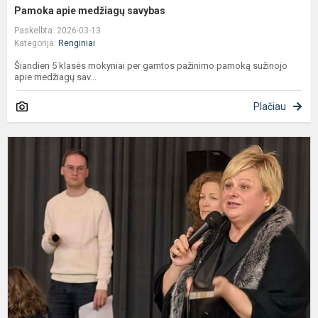
Pamoka apie medžiagų savybas
Paskelbta: 2026-03-13
Kategorija:
Renginiai
Šiandien 5 klasės mokyniai per gamtos pažinimo pamoką sužinojo
apie medžiagų sav...
Plačiau
I
i
-
m
d
-
v