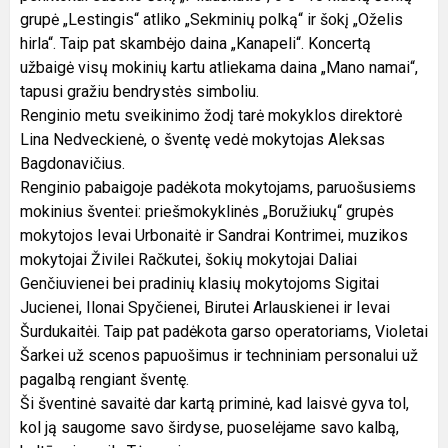
grupė „Lestingis“ atliko „Sekminių polką“ ir šokį „Oželis
hirla“. Taip pat skambėjo daina „Kanapeli“. Koncertą
užbaigė visų mokinių kartu atliekama daina „Mano namai“,
tapusi gražiu bendrystės simboliu.
Renginio metu sveikinimo žodį tarė mokyklos direktorė
Lina Nedveckienė, o šventę vedė mokytojas Aleksas
Bagdonavičius.
Renginio pabaigoje padėkota mokytojams, paruošusiems
mokinius šventei: priešmokyklinės „Boružiukų“ grupės
mokytojos Ievai Urbonaitė ir Sandrai Kontrimei, muzikos
mokytojai Živilei Račkutei, šokių mokytojai Daliai
Genčiuvienei bei pradinių klasių mokytojoms Sigitai
Jucienei, Ilonai Spyčienei, Birutei Arlauskienei ir Ievai
Šurdukaitėi. Taip pat padėkota garso operatoriams, Violetai
Šarkei už scenos papuošimus ir techniniam personalui už
pagalbą rengiant šventę.
Ši šventinė savaitė dar kartą priminė, kad laisvė gyva tol,
kol ją saugome savo širdyse, puoselėjame savo kalbą,