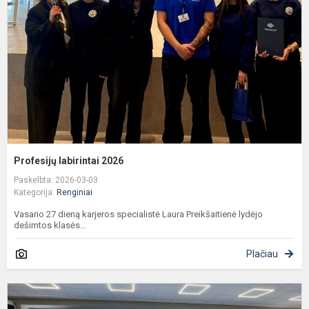
Profesijų labirintai 2026
Paskelbta: 2026-03-03
Kategorija:
Renginiai
Vasario 27 dieną karjeros specialistė Laura Preikšaitienė lydėjo
dešimtos klasės...
Plačiau
D
š