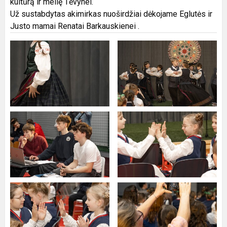
kultūrą ir meilę Tėvynei.
Už sustabdytas akimirkas nuoširdžiai dėkojame Eglutės ir
Justo mamai Renatai Barkauskienei .