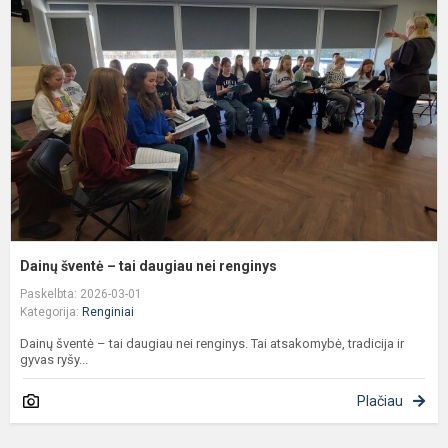
–
t
d
n
r
Dainų šventė – tai daugiau nei renginys
Paskelbta: 2026-03-01
Kategorija:
Renginiai
Dainų šventė – tai daugiau nei renginys. Tai atsakomybė, tradicija ir
gyvas ryšy...
Plačiau