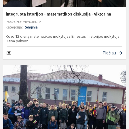
Integruota istorijos - matematikos diskusija - viktorina
Paskelbta: 2026-03-12
Kategorija:
Renginiai
Kovo 12 dieną matematikos mokytojas Ernestas ir istorijos mokytoja
Daiva pakviet...
Plačiau
T
ž
„
u
l
p