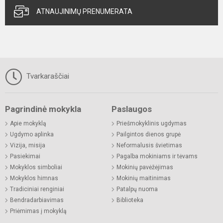
ATNAUJINIMŲ PRENUMERATA
Tvarkaraščiai
Pagrindinė mokykla
Paslaugos
Apie mokyklą
Priešmokyklinis ugdymas
Ugdymo aplinka
Pailgintos dienos grupė
Vizija, misija
Neformalusis švietimas
Pasiekimai
Pagalba mokiniams ir tėvams
Mokyklos simboliai
Mokinių pavėžėjimas
Mokyklos himnas
Mokinių maitinimas
Tradiciniai renginiai
Patalpų nuoma
Bendradarbiavimas
Biblioteka
Priėmimas į mokyklą