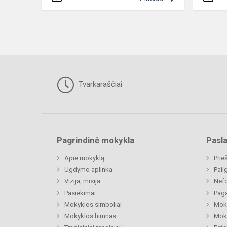
Tvarkaraščiai
Pagrindinė mokykla
Pasl
Apie mokyklą
Prie
Ugdymo aplinka
Pail
Vizija, misija
Nefo
Pasiekimai
Paga
Mokyklos simboliai
Moki
Mokyklos himnas
Moki