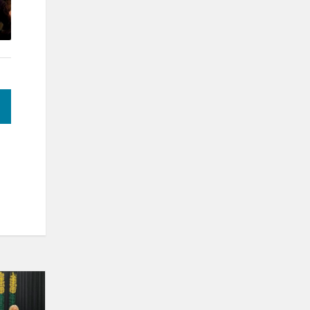
Klaipėdos
rajono