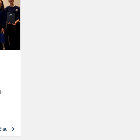
labirintai
2026
ė
čiau