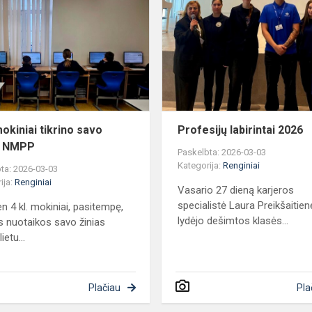
kl.
mokiniai
tikrino
savo
žinias
NMPP
mokiniai tikrino savo
Profesijų labirintai 2026
s NMPP
Paskelbta: 2026-03-03
Kategorija:
Renginiai
ta: 2026-03-03
ija:
Renginiai
Vasario 27 dieną karjeros
specialistė Laura Preikšaitien
en 4 kl. mokiniai, pasitempę,
lydėjo dešimtos klasės...
os nuotaikos savo žinias
lietu...
Plačiau
Pla