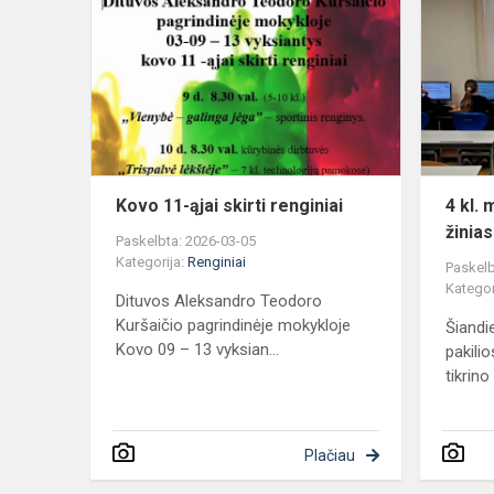
11-
ąjai
skirti
renginiai
Kovo 11-ąjai skirti renginiai
4 kl. 
žinia
Paskelbta: 2026-03-05
Kategorija:
Renginiai
Paskelb
Kategor
Dituvos Aleksandro Teodoro
Kuršaičio pagrindinėje mokykloje
Šiandi
Kovo 09 – 13 vyksian...
pakili
tikrino 
Plačiau