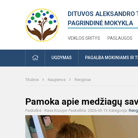
DITUVOS ALEKSANDRO 
PAGRINDINĖ MOKYKLA
VEIKLOS SRITYS
PASLAUGOS
PRADŽIA
UGDYMAS
PAGALBA MOKINIAMS IR 
Titulinis
Naujienos
Renginiai
Pamoka apie medžiagų sa
Paskelbė : Rasa Kruopė
Paskelbta: 2026-03-13
Kategorija:
Rengi