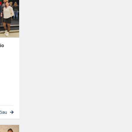
Sendvario
"Saulės"
mokykloje
vyko
integruo...
io
čiau
Profesijų