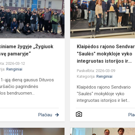
„Žygiuok
s
už
laisvę
pamaryje“
ciniame žygyje „Žygiuok
Klaipėdos rajono Sendvar
isvę pamaryje“
"Saulės" mokykloje vyko
integruotas istorijos ir...
ta: 2026-03-12
ija:
Renginiai
Paskelbta: 2026-03-09
Kategorija:
Renginiai
1-ąją dieną gausus Dituvos
Kuršaičio pagrindinės
Klaipėdos rajono Sendvario
os bendruomen...
"Saulės" mokykloje vyko
integruotas istorijos ir liet...
Plačiau
Pla
4