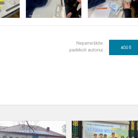
Nepamirškite
0
AČIŪ
padėkoti autoriui
Tradiciniame
žygyje