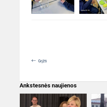
Grįžti
Ankstesnės naujienos
Integruota
istorijos