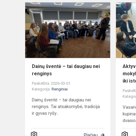
Dainų
šventė
–
tai
daugiau
nei
renginys
Dainų šventė – tai daugiau nei
Aktyv
renginys
mokyk
iki is
Paskelbta: 2026-03-01
Kategorija:
Renginiai
Paskelb
Kategor
Dainų šventė – tai daugiau nei
renginys. Tai atsakomybė, tradicija
Vasar
ir gyvas ryšy...
kupina
dvasios
Plačiau