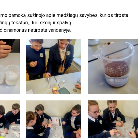
imo pamoką sužinojo apie medžiagų savybes, kurios tirpsta
tingų tekstūrų, turi skonį ir spalvą.
ad cinamonas netirpsta vandenyje.