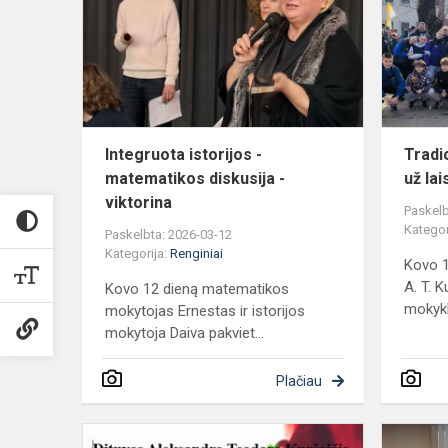
-
matematiko
diskusija
-
viktorina
Integruota istorijos -
Tradi
matematikos diskusija -
už la
viktorina
Paskelb
Kategor
Paskelbta: 2026-03-12
Kategorija:
Renginiai
Kovo 1
A. T. 
Kovo 12 dieną matematikos
mokykl
mokytojas Ernestas ir istorijos
mokytoja Daiva pakviet...
Plačiau
Kovo