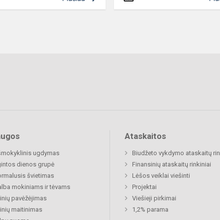
augos
Ataskaitos
šmokyklinis ugdymas
Biudžeto vykdymo ataskaitų rin
gintos dienos grupė
Finansinių ataskaitų rinkiniai
rmalusis švietimas
Lėšos veiklai viešinti
lba mokiniams ir tėvams
Projektai
nių pavėžėjimas
Viešieji pirkimai
nių maitinimas
1,2% parama