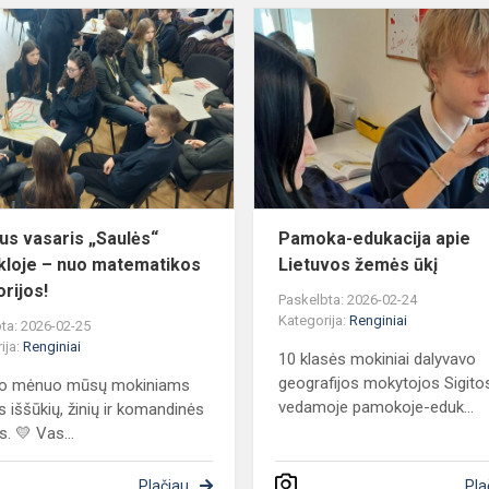
Aktyvus
vasaris
„Saulės“
mokykloje
–
nuo
matematikos
iki
is...
us vasaris „Saulės“
Pamoka-edukacija apie
loje – nuo matematikos
Lietuvos žemės ūkį
torijos!
Paskelbta: 2026-02-24
Kategorija:
Renginiai
ta: 2026-02-25
ija:
Renginiai
10 klasės mokiniai dalyvavo
geografijos mokytojos Sigito
io mėnuo mūsų mokiniams
vedamoje pamokoje-eduk...
s iššūkių, žinių ir komandinės
. 💛 Vas...
Plačiau
Pla