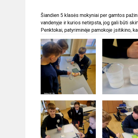
Šiandien 5 klasės mokyniai per gamtos pažin
vandenyje ir kurios netirpsta, jog gali būti skir
Penktokai, patyriminėje pamokoje įsitikino, k