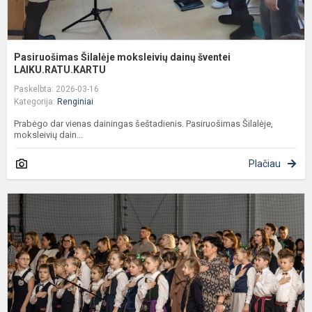
Pasiruošimas Šilalėje moksleivių dainų šventei
LAIKU.RATU.KARTU
Paskelbta: 2026-03-16
Kategorija:
Renginiai
Prabėgo dar vienas dainingas šeštadienis. Pasiruošimas Šilalėje,
moksleivių dain...
Plačiau
P
r
s
s
K
1
r