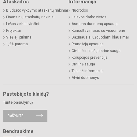
Ataskaitos
Informacija
Biudžeto vykdymo ataskaitų rinkiniai
Nuorodos
Finansinių ataskaitų rinkiniai
Laisvos darbo vietos
Lėšos veiklai viešinti
Asmens duomenų apsauga
Projektai
Konsultavimasis su visuomene
Viešieji pirkimai
Dažniausiai užduodami klausimai
1,2% parama
Pranešėjų apsauga
Civilinė ir priešgaisrinė sauga
Korupcijos prevencija
Civilinė sauga
Teisinė informacija
Atviri duomenys
Pastebėjote klaidų?
Turite pasiūlymų?
RAŠYKITE
Bendraukime