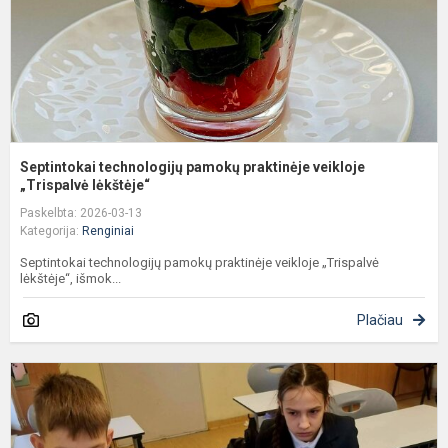
Septintokai technologijų pamokų praktinėje veikloje
„Trispalvė lėkštėje“
Paskelbta: 2026-03-13
Kategorija:
Renginiai
Septintokai technologijų pamokų praktinėje veikloje „Trispalvė
lėkštėje“, išmok...
Plačiau
P
a
m
s