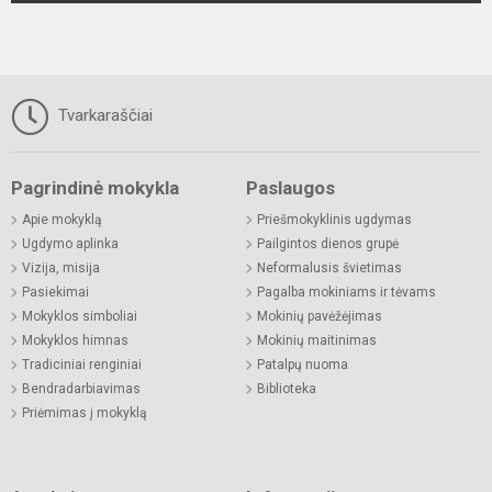
Tvarkaraščiai
Pagrindinė mokykla
Paslaugos
Apie mokyklą
Priešmokyklinis ugdymas
Ugdymo aplinka
Pailgintos dienos grupė
Vizija, misija
Neformalusis švietimas
Pasiekimai
Pagalba mokiniams ir tėvams
Mokyklos simboliai
Mokinių pavėžėjimas
Mokyklos himnas
Mokinių maitinimas
Tradiciniai renginiai
Patalpų nuoma
Bendradarbiavimas
Biblioteka
Priėmimas į mokyklą