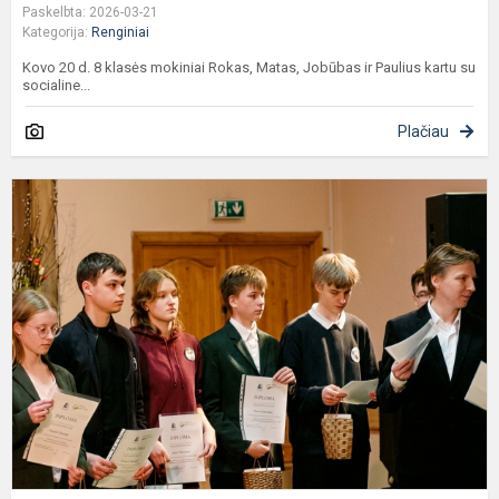
Paskelbta: 2026-03-21
Kategorija:
Renginiai
Kovo 20 d. 8 klasės mokiniai Rokas, Matas, Jobūbas ir Paulius kartu su
socialine...
Plačiau
A
k
k
„
V
Vi