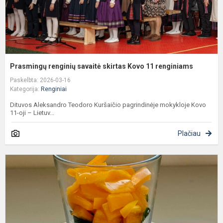
Prasmingų renginių savaitė skirtas Kovo 11 renginiams
Paskelbta: 2026-03-16
Kategorija:
Renginiai
Dituvos Aleksandro Teodoro Kuršaičio pagrindinėje mokykloje Kovo
11-oji – Lietuv...
Plačiau
S
t
p
p
v
„