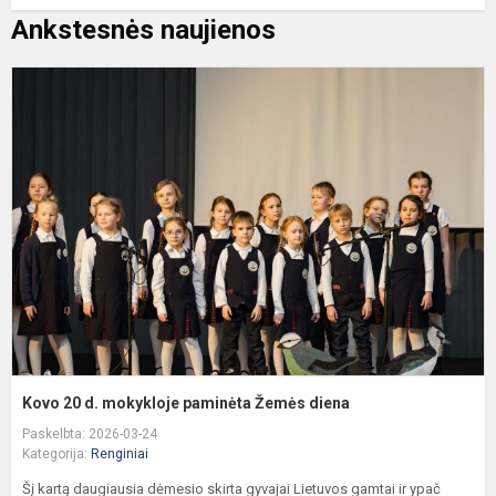
Ankstesnės naujienos
K
2
d
m
p
Ž
d
Kovo 20 d. mokykloje paminėta Žemės diena
Paskelbta: 2026-03-24
Kategorija:
Renginiai
Šį kartą daugiausia dėmesio skirta gyvajai Lietuvos gamtai ir ypač