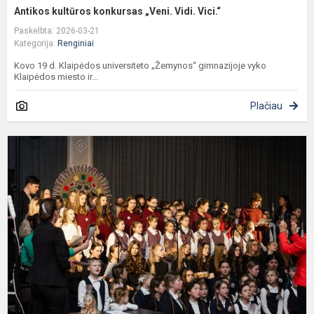
Antikos kultūros konkursas „Veni. Vidi. Vici.“
Paskelbta: 2026-03-21
Kategorija:
Renginiai
Kovo 19 d. Klaipėdos universiteto „Žemynos“ gimnazijoje vyko
Klaipėdos miesto ir...
Plačiau
D
f
„
m
n
2