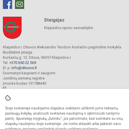
Steigėjas
Klaipėdos rajono savivaldybė
Klaipėdos r. Dituvos Aleksandro Teodoro Kuršaičio pagrindinė mokykla
Biudžetinė įstaiga
Kuršaičių g. 12, Dituva, 96357 Klaipėdos r.
Tel.
+370 650 22 569
El. p.
info@dituvos.lt
Duomenys kaupiami ir saugomi
Juridinių asmenų registre
Įmonės kodas 191788440
© 2024. Klaipėdos r. Dituvos Aleksandro Teodoro Kuršaičio pagrindinė mokykla.
Šioje svetainėje naudojame slapukus siekdami užtikrinti jums teikiamų
Visos teisės saugomos. Kopijuoti turinį be raštiško įstaigos administracijos
sutikimo griežtai draudžiama.
paslaugų kokybę, analizuoti svetainės naudojimą ir optimizuoti naršymo
patirtį. Spustelėję mygtuką „Sutinku“, jūs patvirtinate, kad sutinkate su visų
Prieinamumo paraiška
Slapukų politika
slapukų naudojimu šioje svetainėje. Jei norite atšaukti arba pakeisti savo