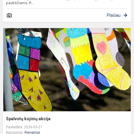
paukščiams. R...
Plačiau
S
k
a
Spalvotų kojinių akcija
Paskelbta: 2026-03-21
Kategorija:
Renginiai