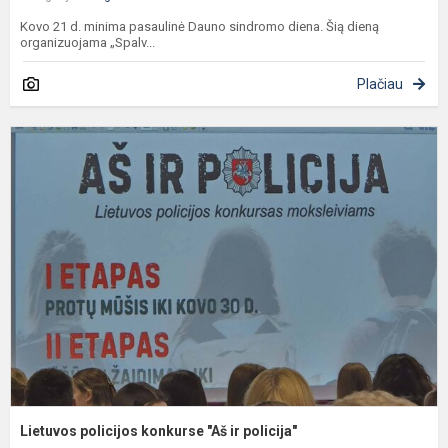
Kovo 21 d. minima pasaulinė Dauno sindromo diena. Šią dieną
organizuojama „Spalv...
Plačiau
L
p
k
"
ir
p
Lietuvos policijos konkurse "Aš ir policija"