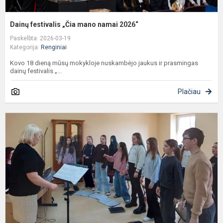
Dainų festivalis „Čia mano namai 2026“
Paskelbta: 2026-03-19
Kategorija:
Renginiai
Kovo 18 dieną mūsų mokykloje nuskambėjo jaukus ir prasmingas
dainų festivalis „...
Plačiau
P
Š
m
d
š
L