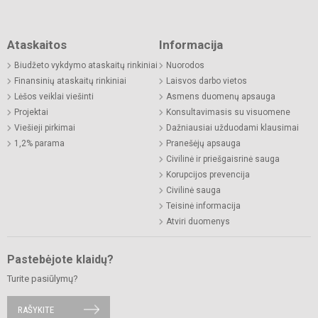
Ataskaitos
Informacija
Biudžeto vykdymo ataskaitų rinkiniai
Nuorodos
Finansinių ataskaitų rinkiniai
Laisvos darbo vietos
Lėšos veiklai viešinti
Asmens duomenų apsauga
Projektai
Konsultavimasis su visuomene
Viešieji pirkimai
Dažniausiai užduodami klausimai
1,2% parama
Pranešėjų apsauga
Civilinė ir priešgaisrinė sauga
Korupcijos prevencija
Civilinė sauga
Teisinė informacija
Atviri duomenys
Pastebėjote klaidų?
Turite pasiūlymų?
RAŠYKITE