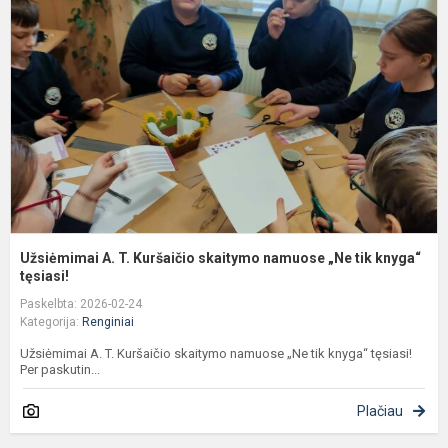
T.
K
s
n
„
t
k
Užsiėmimai A. T. Kuršaičio skaitymo namuose „Ne tik knyga“
tęsiasi!
Paskelbta: 2026-02-24
Kategorija:
Renginiai
Užsiėmimai A. T. Kuršaičio skaitymo namuose „Ne tik knyga“ tęsiasi!
Per paskutin...
Plačiau