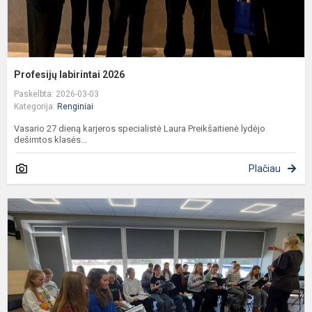
Profesijų labirintai 2026
Paskelbta: 2026-03-03
Kategorija:
Renginiai
Vasario 27 dieną karjeros specialistė Laura Preikšaitienė lydėjo
dešimtos klasės...
Plačiau
D
š
–
t
d
n
r