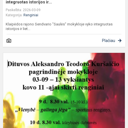
integruotas istorijos ir...
Paskelbta: 2026-03-09
Kategorija:
Renginiai
Klaipėdos rajono Sendvario "Saulės" mokykloje vyko integruotas
istorijos ir liet...
Plačiau
K
1
ą
s
r