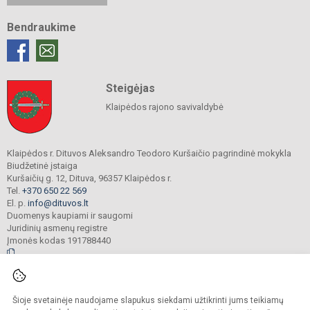
Bendraukime
Steigėjas
Klaipėdos rajono savivaldybė
Klaipėdos r. Dituvos Aleksandro Teodoro Kuršaičio pagrindinė mokykla
Biudžetinė įstaiga
Kuršaičių g. 12, Dituva, 96357 Klaipėdos r.
Tel.
+370 650 22 569
El. p.
info@dituvos.lt
Duomenys kaupiami ir saugomi
Juridinių asmenų registre
Įmonės kodas 191788440
© 2024. Klaipėdos r. Dituvos Aleksandro Teodoro Kuršaičio pagrindinė mokykla.
Šioje svetainėje naudojame slapukus siekdami užtikrinti jums teikiamų
Visos teisės saugomos. Kopijuoti turinį be raštiško įstaigos administracijos