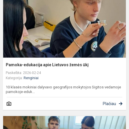
L
ž
ū
Pamoka-edukacija apie Lietuvos žemės ūkį
Paskelbta: 2026-02-24
Kategorija:
Renginiai
10 klasės mokiniai dalyvavo geografijos mokytojos Sigitos vedamoje
pamokoje-eduk...
Plačiau
U
A