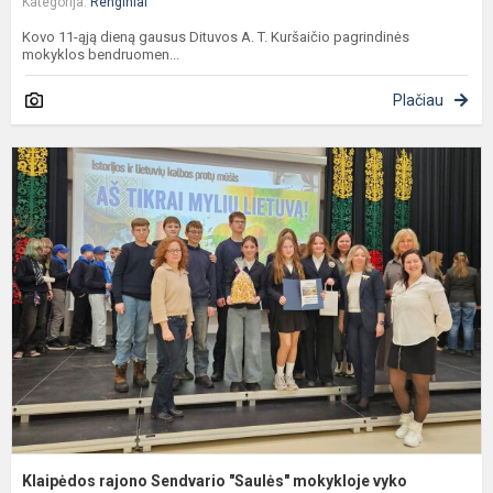
Kategorija:
Renginiai
Kovo 11-ąją dieną gausus Dituvos A. T. Kuršaičio pagrindinės
mokyklos bendruomen...
Plačiau
K
r
S
"
m
v
i
Klaipėdos rajono Sendvario "Saulės" mokykloje vyko