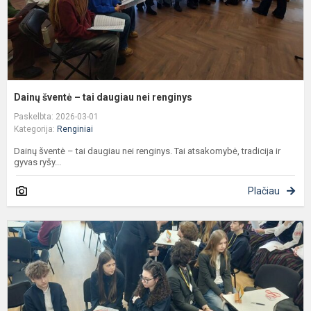
Dainų šventė – tai daugiau nei renginys
Paskelbta: 2026-03-01
Kategorija:
Renginiai
Dainų šventė – tai daugiau nei renginys. Tai atsakomybė, tradicija ir
gyvas ryšy...
Plačiau
A
v
„
m
–
n