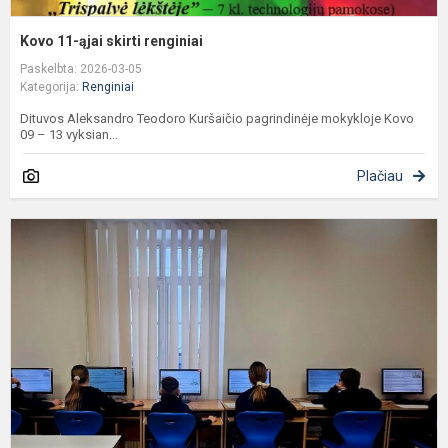
Kovo 11-ąjai skirti renginiai
Paskelbta: 2026-03-05
Kategorija:
Renginiai
Dituvos Aleksandro Teodoro Kuršaičio pagrindinėje mokykloje Kovo
09 – 13 vyksian...
Plačiau
4
kl
m
t
s
ž