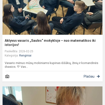
m
ik
is
Aktyvus vasaris „Saulės“ mokykloje – nuo matematikos iki
istorijos!
Paskelbta: 2026-02-25
Kategorija:
Renginiai
Vasario mėnuo mūsų mokiniams kupinas iššūkių, žinių ir komandinės
dvasios. 💛 Vas...
Plačiau
P
e
a