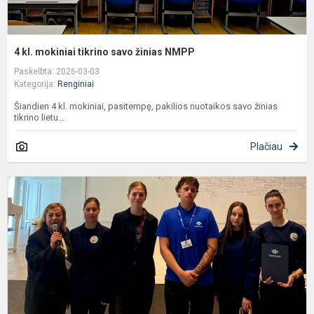
4 kl. mokiniai tikrino savo žinias NMPP
Paskelbta: 2026-03-03
Kategorija:
Renginiai
Šiandien 4 kl. mokiniai, pasitempę, pakilios nuotaikos savo žinias
tikrino lietu...
Plačiau
P
l
2