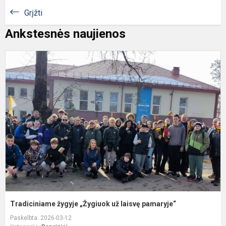
Grįžti
Ankstesnės naujienos
T
ž
„
u
l
p
Tradiciniame žygyje „Žygiuok už laisvę pamaryje“
Paskelbta: 2026-03-12