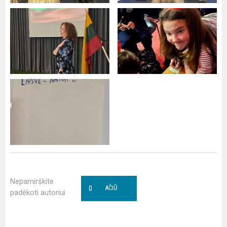
Nepamirškite
0
AČIŪ
padėkoti autoriui