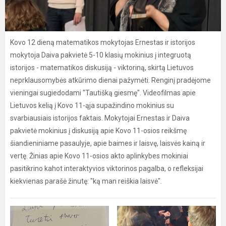
Kovo 12 dieną matematikos mokytojas Ernestas ir istorijos
mokytoja Daiva pakvietė 5-10 klasių mokinius į integruotą
istorijos - matematikos diskusiją - viktoriną, skirtą Lietuvos
neprklausomybės atkūrimo dienai pažymėti. Renginį pradėjome
vieningai sugiedodami "Tautišką giesmę". Videofilmas apie
Lietuvos kelią į Kovo 11-ąja supažindino mokinius su
svarbiausiais istorijos faktais. Mokytojai Ernestas ir Daiva
pakvietė mokinius į diskusiją apie Kovo 11-osios reikšmę
šiandieniniame pasaulyje, apie baimes ir laisvę, laisvės kainą ir
vertę. Žinias apie Kovo 11-osios akto aplinkybes mokiniai
pasitikrino kahot interaktyvios viktorinos pagalba, o refleksijai
kiekvienas parašė žinutę: "ką man reiškia laisvė".