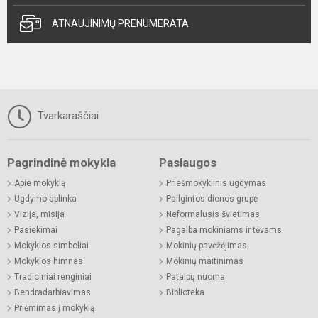
ATNAUJINIMŲ PRENUMERATA
Tvarkaraščiai
Pagrindinė mokykla
Paslaugos
Apie mokyklą
Priešmokyklinis ugdymas
Ugdymo aplinka
Pailgintos dienos grupė
Vizija, misija
Neformalusis švietimas
Pasiekimai
Pagalba mokiniams ir tėvams
Mokyklos simboliai
Mokinių pavėžėjimas
Mokyklos himnas
Mokinių maitinimas
Tradiciniai renginiai
Patalpų nuoma
Bendradarbiavimas
Biblioteka
Priėmimas į mokyklą