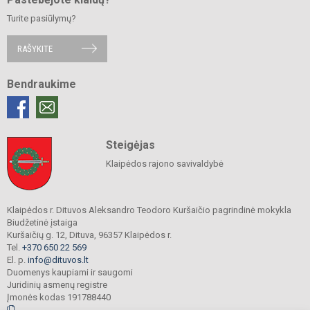
Turite pasiūlymų?
RAŠYKITE
Bendraukime
Steigėjas
Klaipėdos rajono savivaldybė
Klaipėdos r. Dituvos Aleksandro Teodoro Kuršaičio pagrindinė mokykla
Biudžetinė įstaiga
Kuršaičių g. 12, Dituva, 96357 Klaipėdos r.
Tel.
+370 650 22 569
El. p.
info@dituvos.lt
Duomenys kaupiami ir saugomi
Juridinių asmenų registre
Įmonės kodas 191788440