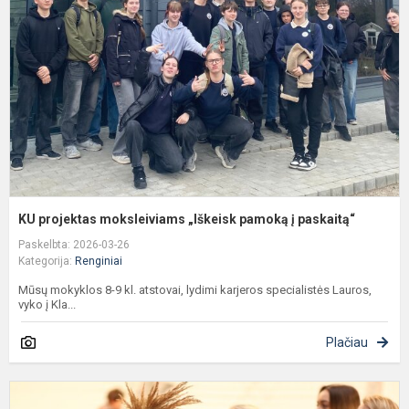
„
p
į
p
KU projektas moksleiviams „Iškeisk pamoką į paskaitą“
Paskelbta: 2026-03-26
Kategorija:
Renginiai
Mūsų mokyklos 8-9 kl. atstovai, lydimi karjeros specialistės Lauros,
vyko į Kla...
Plačiau
S