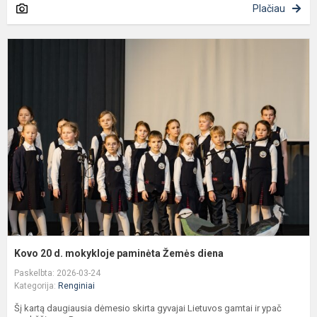
Plačiau
K
2
d
m
p
Ž
d
Kovo 20 d. mokykloje paminėta Žemės diena
Paskelbta: 2026-03-24
Kategorija:
Renginiai
Šį kartą daugiausia dėmesio skirta gyvajai Lietuvos gamtai ir ypač