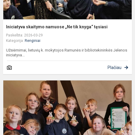
Iniciatyva skaitymo namuose „Ne tik knyga“ tęsiasi
Paskelbta: 2026-03-29
Kategorija:
Renginiai
Užsiėmimai, lietuvių k. mokytojos Ramunės ir bibliotekininkės Jelenos
iniciatyva...
Plačiau
"
g
v
p