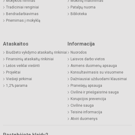
Mokyklos himnas
Mokinių maitinimas
Tradiciniai renginiai
Patalpų nuoma
Bendradarbiavimas
Biblioteka
Priėmimas į mokyklą
Ataskaitos
Informacija
Biudžeto vykdymo ataskaitų rinkiniai
Nuorodos
Finansinių ataskaitų rinkiniai
Laisvos darbo vietos
Lėšos veiklai viešinti
Asmens duomenų apsauga
Projektai
Konsultavimasis su visuomene
Viešieji pirkimai
Dažniausiai užduodami klausimai
1,2% parama
Pranešėjų apsauga
Civilinė ir priešgaisrinė sauga
Korupcijos prevencija
Civilinė sauga
Teisinė informacija
Atviri duomenys
Pastebėjote klaidų?