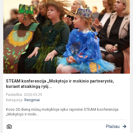
k
„
ir
m
p
k
STEAM konferencija „Mokytojo ir mokinio partnerystė,
kuriant atsakingą ryšį...
Paskelbta: 2026-03-25
Kategorija:
Renginiai
Kovo 20 dieną mūsų mokykloje vyko rajoninė STEAM konferencija
„Mokytojo ir moki...
Plačiau