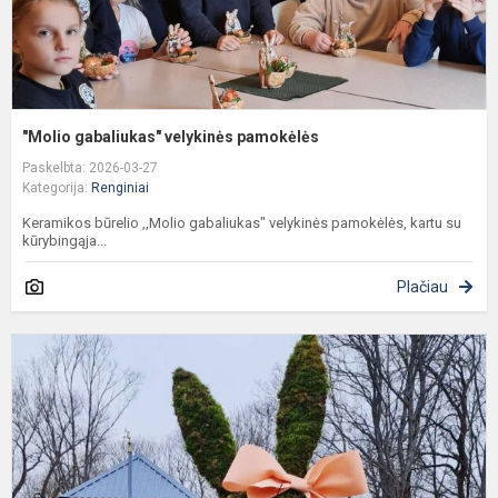
"Molio gabaliukas" velykinės pamokėlės
Paskelbta: 2026-03-27
Kategorija:
Renginiai
Keramikos būrelio ,,Molio gabaliukas" velykinės pamokėlės, kartu su
kūrybingąja...
Plačiau
L
g
p
š
–
š