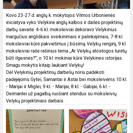
Kovo 23-27 d. anglų k. mokytojos Vilmos Urbonienės
iniciatyva vyko Velykinė anglų kalbos ir dailės projektinių
darbų savaitė. 4-6 kl. moksleiviai dekoravo Velykinius
margučius angliškais sveikinimais ir palinkėjimais, 7-8 kl.
moksleiviai kūrė pakvietimus į būsimą Velykų renginį, 9 kl.
moksleiviai rašė rašinius tema ,,Ar Velykų atostogos turėtų
būti ilgesnės?", o 10 kl. mokiniai kūrė Velykines istorijas.
Smagu mokytis kitaip laukiant Velykų!
Dėl Velykinių projektinių darbelių noriu padėkoti
padėjėjoms Gytei, Samantai ir Astai bei moksleivėms 10 kl.
- Marijai ir Miglei, 9 kl. - Marijai, 8 kl. - Gabijai, 6 kl. -
Deimantei už pagalbą ruošiant stendus su moksleivių
Velykų projektiniais darbais.