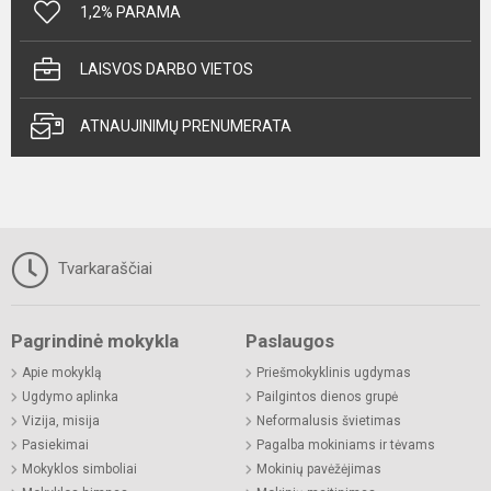
1,2% PARAMA
LAISVOS DARBO VIETOS
ATNAUJINIMŲ PRENUMERATA
Tvarkaraščiai
Pagrindinė mokykla
Paslaugos
Apie mokyklą
Priešmokyklinis ugdymas
Ugdymo aplinka
Pailgintos dienos grupė
Vizija, misija
Neformalusis švietimas
Pasiekimai
Pagalba mokiniams ir tėvams
Mokyklos simboliai
Mokinių pavėžėjimas