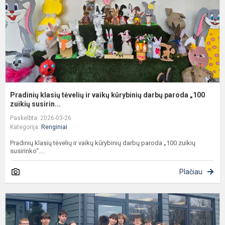
k
d
p
„1
Pradinių klasių tėvelių ir vaikų kūrybinių darbų paroda „100
zuikių susirin...
Paskelbta: 2026-03-26
Kategorija:
Renginiai
Pradinių klasių tėvelių ir vaikų kūrybinių darbų paroda „100 zuikių
susirinko“....
Plačiau
K
p
m