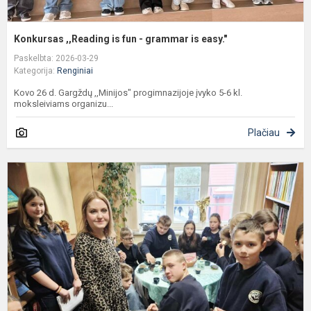
Konkursas ,,Reading is fun - grammar is easy."
Paskelbta: 2026-03-29
Kategorija:
Renginiai
Kovo 26 d. Gargždų ,,Minijos" progimnazijoje įvyko 5-6 kl.
moksleiviams organizu...
Plačiau
I
s
n
„
t
k
t