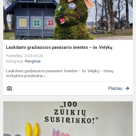
V
Laukdami gražiausios pavasario šventės – šv. Velykų
Paskelbta: 2026-03-26
Kategorija:
Renginiai
Laukdami gražiausios pavasario šventės – šv. Velykų – mūsų
mokyklos pradinukai i...
Plačiau
P
k
t
ir
v