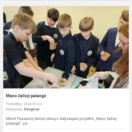
M
ž
p
Mano žalioji palangė
Paskelbta: 2026-03-24
Kategorija:
Renginiai
Minint Pasaulinę žemės dieną ir dalyvaujant projekte ,,Mano žalioji
palangė", pe...