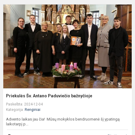
P
Š
A
P
b
Priekulės Šv. Antano Paduviečio bažnyčioje
Paskelbta: 2024-12-04
Kategorija:
Renginiai
Advento laikas jau čia! Mūsų mokyklos bendruomenė šį ypatingą
laikotarpį p...