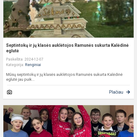
K
Septintokų ir jų klasės auklėtojos Ramunės sukurta Kalėdinė
eglutė
Paskelbta: 2024-12-07
Kategorija:
Renginiai
Mūsų septintokų ir jų klasės auklėtojos Ramunės sukurta Kalėdinė
eglutė jau puik...
Plačiau
S
u
m
2