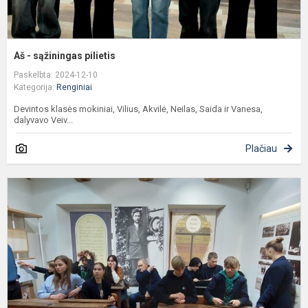
Aš - sąžiningas pilietis
Paskelbta: 2024-12-10
Kategorija:
Renginiai
Devintos klasės mokiniai, Vilius, Akvilė, Neilas, Saida ir Vanesa,
dalyvavo Veiv...
Plačiau
K
V
m