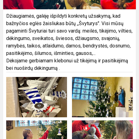
Džiaugiamės, galėję išpildyti konkretų užsakymą, kad
bažnyčios eglės žaisliukas būtų ,,Švyturys". Visi mūsų
pagaminti Švyturiai turi savo vardą: meilės, tikėjimo, vilties,
dėkingumo, sveikatos, šviesos, džiaugsmo, svajonių,
ramybės, taikos, atlaidumo, darnos, bendrystės, dosnumo,
pasitikėjimo, šilumos, išminties, gausos,...
Dėkojame gerbiamam klebonui už tikėjimą ir pasitikėjimą
bei nuoširdų dėkingumą .