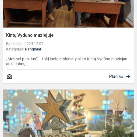
Kintų Vydūno muziejuje
Paskelbta: 2024-12-07
Kategorija:
Renginiai
„Mes vėl pas Jus“ – tokį įrašą mokiniai paliko Kintų Vydūno muziejau
atsiliepimų...
Plačiau
S
ir
j
k
a
R
s