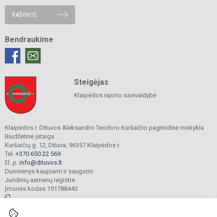
RAŠYKITE
Bendraukime
Steigėjas
Klaipėdos rajono savivaldybė
Klaipėdos r. Dituvos Aleksandro Teodoro Kuršaičio pagrindinė mokykla
Biudžetinė įstaiga
Kuršaičių g. 12, Dituva, 96357 Klaipėdos r.
Tel.
+370 650 22 569
El. p.
info@dituvos.lt
Duomenys kaupiami ir saugomi
Juridinių asmenų registre
Įmonės kodas 191788440