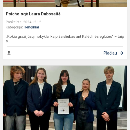
Psichologė Laura Dubosaitė
Paskelbta: 2024-12-12
Kategorija:
Renginiai
„Kokia graži jūsų mokykla, kaip žaisliukas ant Kalėdinės eglutės“ – taip
s...
Plačiau
A
-
s
p