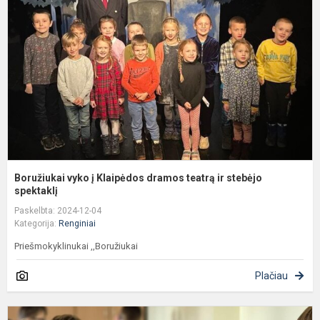
į
K
d
t
ir
s
s
Boružiukai vyko į Klaipėdos dramos teatrą ir stebėjo
spektaklį
Paskelbta: 2024-12-04
Kategorija:
Renginiai
Priešmokyklinukai ,,Boružiukai
Plačiau
M