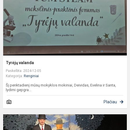
Tyrėjų valanda
Paskelbta: 2024-12-05
Kategorija:
Renginiai
Šį penktadienį mūsų mokyklos mokiniai, Deividas, Evelina ir Santa,
lydimi gepgra...
Plačiau
B
v