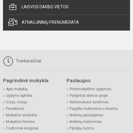
LAISVOS DARBO VIETOS
ATNAUJINIMŲ PRENUMERATA
Tvarkaraščiai
Pagrindinė mokykla
Paslaugos
Apie mokyklą
Priešmokyklinis ugdymas
Ugdymo aplinka
Pailgintos dienos grupė
Vizija, misija
Neformalusis švietimas
Pasiekimai
Pagalba mokiniams ir tėvams
Mokyklos simboliai
Mokinių pavėžėjimas
Mokyklos himnas
Mokinių maitinimas
Tradiciniai renginiai
Patalpų nuoma