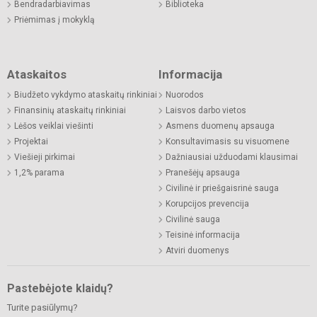
Bendradarbiavimas
Biblioteka
Priėmimas į mokyklą
Ataskaitos
Informacija
Biudžeto vykdymo ataskaitų rinkiniai
Nuorodos
Finansinių ataskaitų rinkiniai
Laisvos darbo vietos
Lėšos veiklai viešinti
Asmens duomenų apsauga
Projektai
Konsultavimasis su visuomene
Viešieji pirkimai
Dažniausiai užduodami klausimai
1,2% parama
Pranešėjų apsauga
Civilinė ir priešgaisrinė sauga
Korupcijos prevencija
Civilinė sauga
Teisinė informacija
Atviri duomenys
Pastebėjote klaidų?
Turite pasiūlymų?