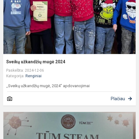
Sveikų užkandžių mugė 2024
Paskelbta: 2024-12-06
Kategorija:
Renginiai
,,Sveikų užkandžių mugė, 2024” apdovanojimai
Plačiau
T
v