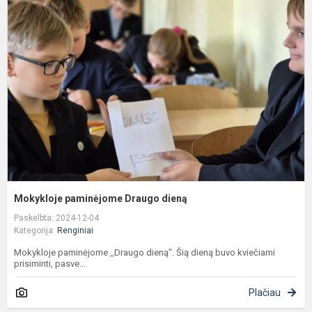
p
D
d
Mokykloje paminėjome Draugo dieną
Paskelbta: 2024-12-04
Kategorija:
Renginiai
Mokykloje paminėjome ,,Draugo dieną". Šią dieną buvo kviečiami
prisiminti, pasve...
Plačiau