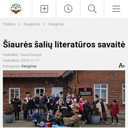
Paieška
Men
Titulinis
Naujienos
Renginiai
Šiaurės šalių literatūros savaitė
Paskelbė : Rasa Kruopė
Paskelbta: 2024-11-17
Kategorija:
Renginiai