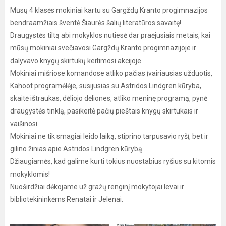
Mūsų 4 klasės mokiniai kartu su Gargždų Kranto progimnazijos
bendraamžiais šventė Šiaurės šalių literatūros savaitę!
Draugystės tiltą abi mokyklos nutiesė dar praėjusiais metais, kai
mūsų mokiniai svečiavosi Gargždų Kranto progimnazijoje ir
dalyvavo knygų skirtukų keitimosi akcijoje.
Mokiniai mišriose komandose atliko pačias įvairiausias užduotis,
Kahoot programėlėje, susijusias su Astridos Lindgren kūryba,
skaitė ištraukas, dėliojo dėliones, atliko meninę programą, pynė
draugystės tinklą, pasikeitė pačių pieštais knygų skirtukais ir
vaišinosi.
Mokiniai ne tik smagiai leido laiką, stiprino tarpusavio ryšį, bet ir
gilino žinias apie Astridos Lindgren kūrybą.
Džiaugiamės, kad galime kurti tokius nuostabius ryšius su kitomis
mokyklomis!
Nuoširdžiai dėkojame už gražų renginį mokytojai Ievai ir
bibliotekininkėms Renatai ir Jelenai.