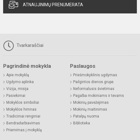
ATNAUJINIMŲ PRENUMERATA
Tvarkaraščiai
Pagrindinė mokykla
Paslaugos
Apie mokyklą
Priešmokyklinis ugdymas
Ugdymo aplinka
Pailgintos dienos grupė
Vizija, misija
Neformalusis švietimas
Pasiekimai
Pagalba mokiniams ir tėvams
Mokyklos simboliai
Mokinių pavėžėjimas
Mokyklos himnas
Mokinių maitinimas
Tradiciniai renginiai
Patalpų nuoma
Bendradarbiavimas
Biblioteka
Priėmimas į mokyklą