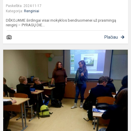
Paskelbta: 2024-11-17
Kategorija:
Renginiai
DĖKOJAME širdingai visai mokyklos bendruomenei už prasmingą
renginį – PYRAGŲ DIE...
Plačiau
M
k
į
G
t