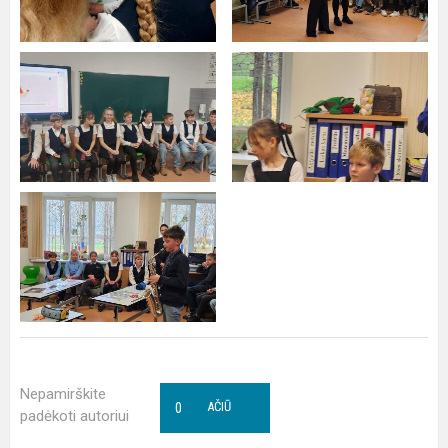
Nepamirškite
0
AČIŪ
padėkoti autoriui