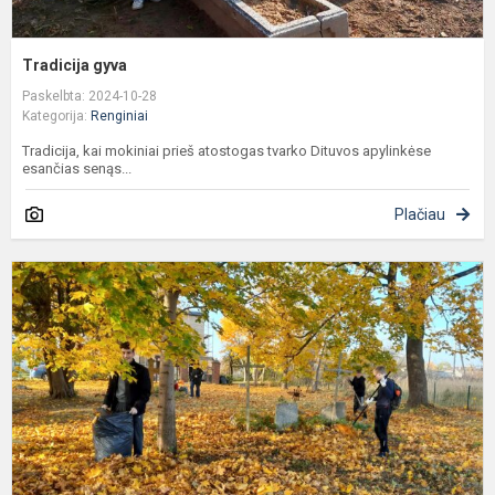
Tradicija gyva
Paskelbta: 2024-10-28
Kategorija:
Renginiai
Tradicija, kai mokiniai prieš atostogas tvarko Dituvos apylinkėse
esančias senąs...
Plačiau
L
k
s
k