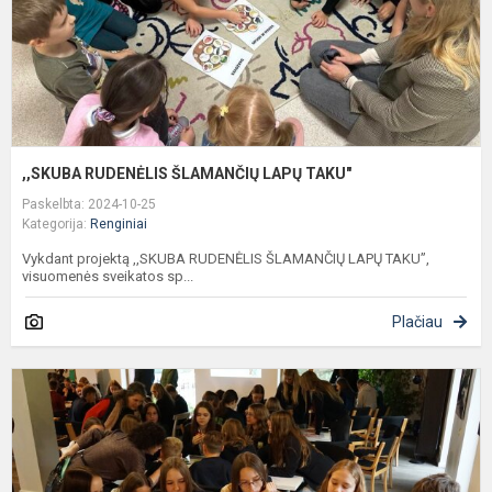
,,SKUBA RUDENĖLIS ŠLAMANČIŲ LAPŲ TAKU"
Paskelbta: 2024-10-25
Kategorija:
Renginiai
Vykdant projektą ,,SKUBA RUDENĖLIS ŠLAMANČIŲ LAPŲ TAKU”,
visuomenės sveikatos sp...
Plačiau
J
s
a
k
m