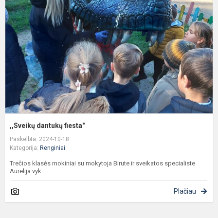
f
,,Sveikų dantukų fiesta"
Paskelbta: 2024-10-18
Kategorija:
Renginiai
Trečios klasės mokiniai su mokytoja Birute ir sveikatos specialiste
Aurelija vyk...
Plačiau