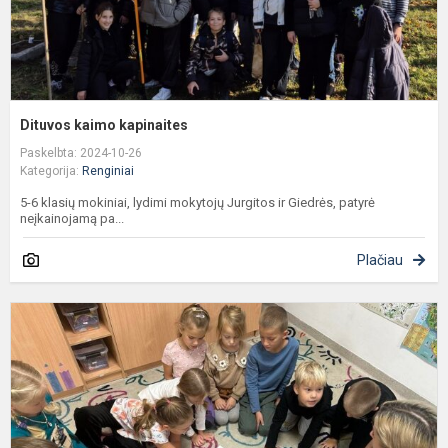
Dituvos kaimo kapinaites
Paskelbta: 2024-10-26
Kategorija:
Renginiai
5-6 klasių mokiniai, lydimi mokytojų Jurgitos ir Giedrės, patyrė
neįkainojamą pa...
Plačiau
,
R
Š
L
T