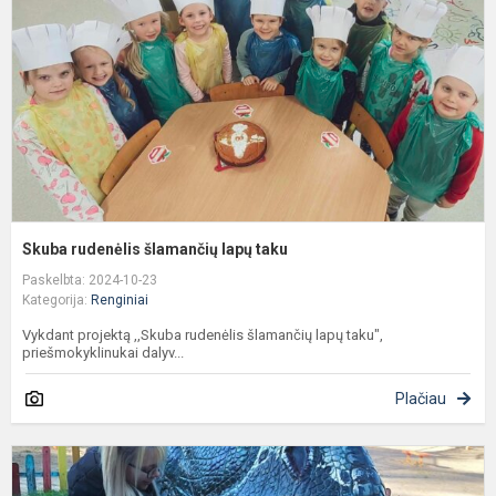
l
t
Skuba rudenėlis šlamančių lapų taku
Paskelbta: 2024-10-23
Kategorija:
Renginiai
Vykdant projektą ,,Skuba rudenėlis šlamančių lapų taku",
priešmokyklinukai dalyv...
Plačiau
,
d