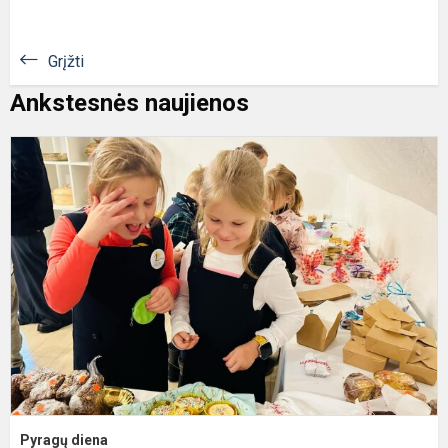
Grįžti
Ankstesnės naujienos
P
d
Pyragų diena