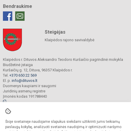
Bendraukime
Steigėjas
Klaipėdos rajono savivaldybė
Klaipėdos r. Dituvos Aleksandro Teodoro Kuršaičio pagrindinė mokykla
Biudžetinė įstaiga
Kuršaičių g. 12, Dituva, 96357 Klaipėdos r.
Tel.
+370 650 22 569
El. p.
info@dituvos.lt
Duomenys kaupiami ir saugomi
Juridinių asmenų registre
Įmonės kodas 191788440
© 2024. Klaipėdos r. Dituvos Aleksandro Teodoro Kuršaičio pagrindinė mokykla.
Šioje svetainėje naudojame slapukus siekdami užtikrinti jums teikiamų
Visos teisės saugomos. Kopijuoti turinį be raštiško įstaigos administracijos
sutikimo griežtai draudžiama.
paslaugų kokybę, analizuoti svetainės naudojimą ir optimizuoti naršymo