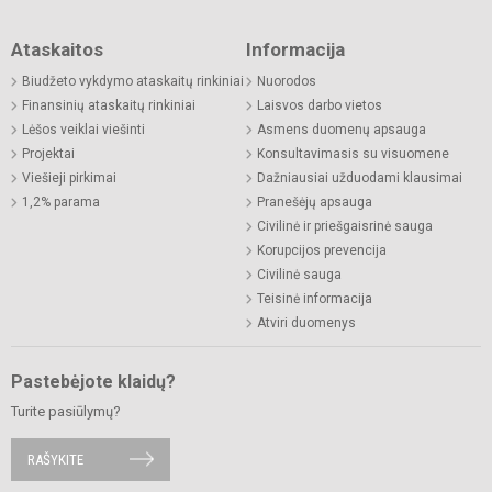
Ataskaitos
Informacija
Biudžeto vykdymo ataskaitų rinkiniai
Nuorodos
Finansinių ataskaitų rinkiniai
Laisvos darbo vietos
Lėšos veiklai viešinti
Asmens duomenų apsauga
Projektai
Konsultavimasis su visuomene
Viešieji pirkimai
Dažniausiai užduodami klausimai
1,2% parama
Pranešėjų apsauga
Civilinė ir priešgaisrinė sauga
Korupcijos prevencija
Civilinė sauga
Teisinė informacija
Atviri duomenys
Pastebėjote klaidų?
Turite pasiūlymų?
RAŠYKITE