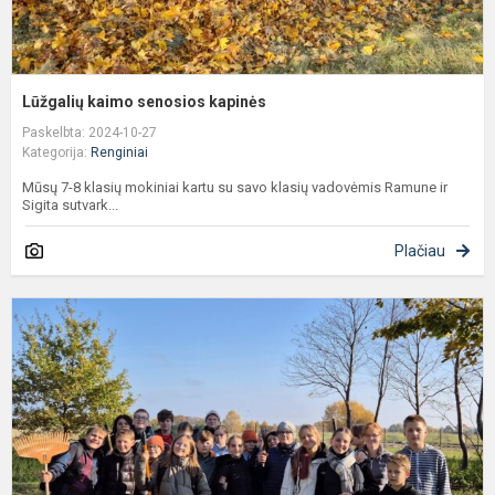
Lūžgalių kaimo senosios kapinės
Paskelbta: 2024-10-27
Kategorija:
Renginiai
Mūsų 7-8 klasių mokiniai kartu su savo klasių vadovėmis Ramune ir
Sigita sutvark...
Plačiau
D
k
k