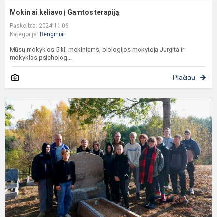
Mokiniai keliavo į Gamtos terapiją
Paskelbta: 2024-11-06
Kategorija:
Renginiai
Mūsų mokyklos 5 kl. mokiniams, biologijos mokytoja Jurgita ir
mokyklos psicholog...
Plačiau
T
g