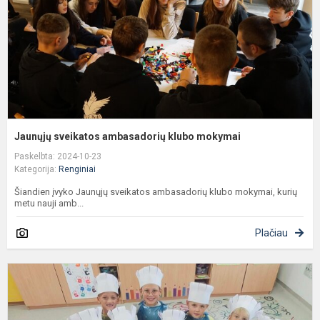
Jaunųjų sveikatos ambasadorių klubo mokymai
Paskelbta: 2024-10-23
Kategorija:
Renginiai
Šiandien įvyko Jaunųjų sveikatos ambasadorių klubo mokymai, kurių
metu nauji amb...
Plačiau
S
r
š