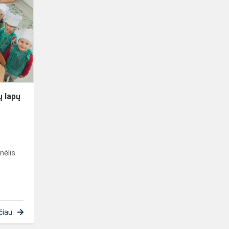
rudenėlis
šlamančių
lapų
taku
ų lapų
nėlis
čiau