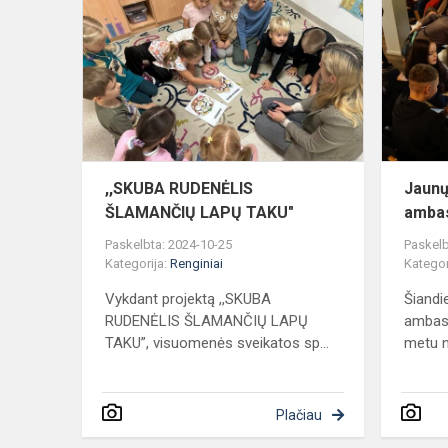
RUDENĖLIS
ŠLAMANČI
LAPŲ
TAKU"
,,SKUBA RUDENĖLIS
Jaunų
ŠLAMANČIŲ LAPŲ TAKU"
ambas
Paskelbta: 2024-10-25
Paskelb
Kategorija:
Renginiai
Kategor
Vykdant projektą ,,SKUBA
Šiandi
RUDENĖLIS ŠLAMANČIŲ LAPŲ
ambasa
TAKU”, visuomenės sveikatos sp...
metu n
Plačiau