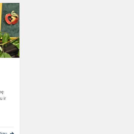
Padėka
mokytojams
nę
u ir
čiau