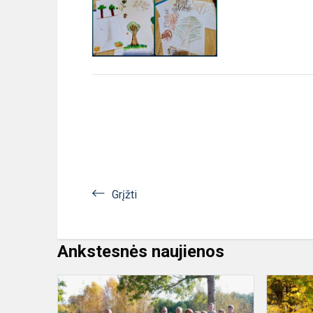
Grįžti
Ankstesnės naujienos
Tradicija
gyva