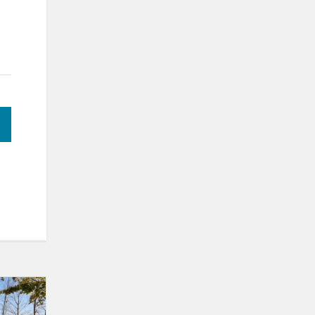
Dituvos
kaimo