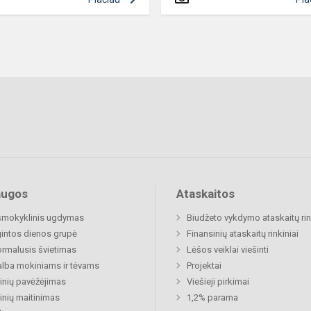
augos
Ataskaitos
šmokyklinis ugdymas
Biudžeto vykdymo ataskaitų rin
gintos dienos grupė
Finansinių ataskaitų rinkiniai
rmalusis švietimas
Lėšos veiklai viešinti
lba mokiniams ir tėvams
Projektai
nių pavėžėjimas
Viešieji pirkimai
nių maitinimas
1,2% parama