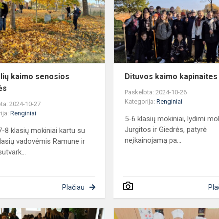
senosios
kapinės
lių kaimo senosios
Dituvos kaimo kapinaites
ės
Paskelbta: 2024-10-26
Kategorija:
Renginiai
ta: 2024-10-27
ija:
Renginiai
5-6 klasių mokiniai, lydimi mo
Jurgitos ir Giedrės, patyrė
-8 klasių mokiniai kartu su
neįkainojamą pa...
lasių vadovėmis Ramune ir
sutvark...
Plačiau
Pla
Jaunųjų