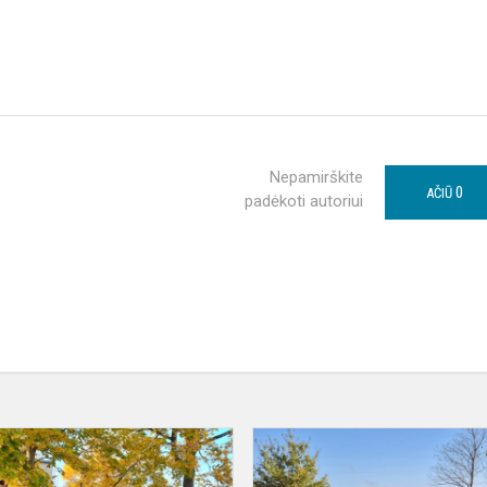
Nepamirškite
0
AČIŪ
padėkoti autoriui
Lūžgalių
kaimo