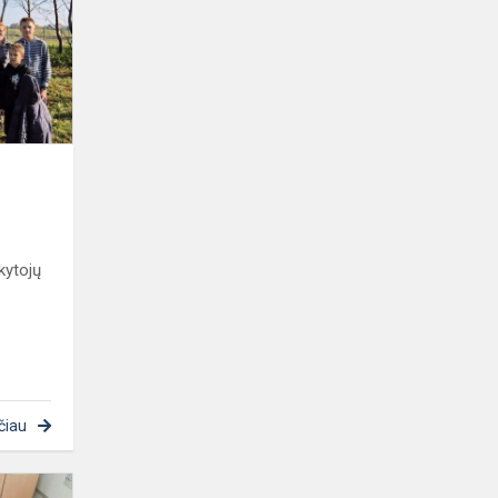
kapinaites
kytojų
čiau
Skuba