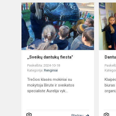
,,Sveikų
dantukų
fiesta"
,,Sveikų dantukų fiesta"
Dantu
Paskelbta: 2024-10-18
Paskelb
Kategorija:
Renginiai
Kategor
Trečios klasės mokiniai su
Klaipė
mokytoja Birute ir sveikatos
biuras
specialiste Aurelija vyk...
organiz
Plačiau