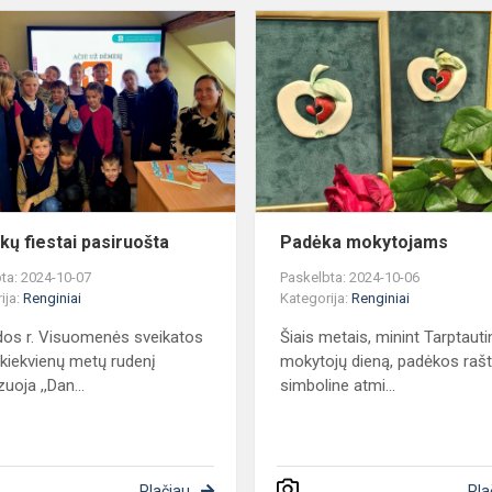
Dantukų
fiestai
pasiruošta
kų fiestai pasiruošta
Padėka mokytojams
ta: 2024-10-07
Paskelbta: 2024-10-06
ija:
Renginiai
Kategorija:
Renginiai
dos r. Visuomenės sveikatos
Šiais metais, minint Tarptauti
 kiekvienų metų rudenį
mokytojų dieną, padėkos rašt
uoja ,,Dan...
simboline atmi...
Plačiau
Pla