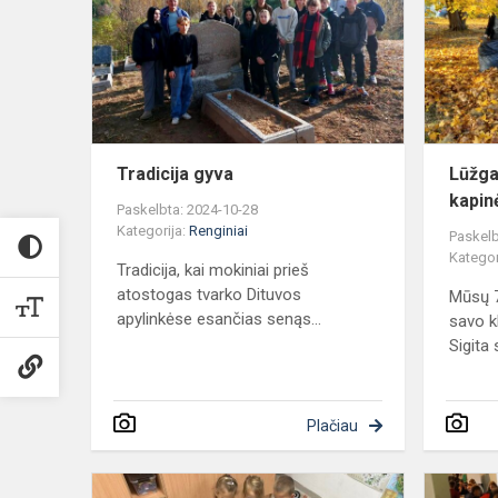
Tradicija gyva
Lūžga
kapin
Paskelbta: 2024-10-28
Kategorija:
Renginiai
Paskelb
Kategor
Tradicija, kai mokiniai prieš
atostogas tvarko Dituvos
Mūsų 7
apylinkėse esančias senąs...
savo k
Sigita 
Plačiau
,,SKUBA