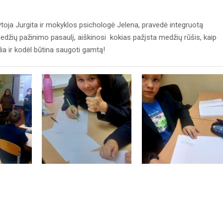
oja Jurgita ir mokyklos psichologė Jelena, pravedė integruotą
edžių pažinimo pasaulį, aiškinosi kokias pažįsta medžių rūšis, kaip
ia ir kodėl būtina saugoti gamtą!