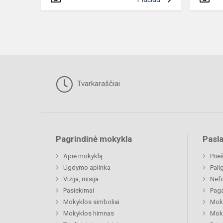
Tvarkaraščiai
Pagrindinė mokykla
Pasl
Apie mokyklą
Prie
Ugdymo aplinka
Pail
Vizija, misija
Nefo
Pasiekimai
Paga
Mokyklos simboliai
Moki
Mokyklos himnas
Moki