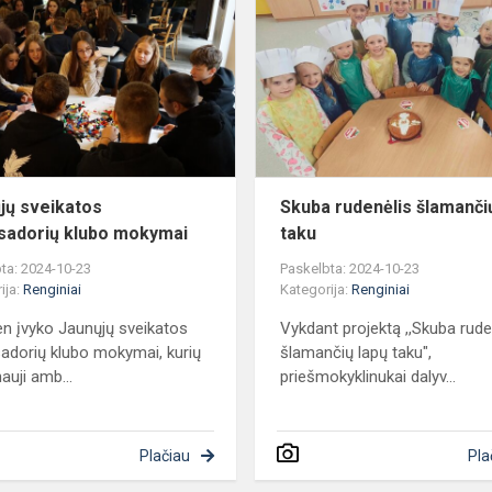
sveikatos
Ų
ambasadorių
klubo
mokymai
jų sveikatos
Skuba rudenėlis šlamanči
adorių klubo mokymai
taku
ta: 2024-10-23
Paskelbta: 2024-10-23
ija:
Renginiai
Kategorija:
Renginiai
en įvyko Jaunųjų sveikatos
Vykdant projektą ,,Skuba rude
dorių klubo mokymai, kurių
šlamančių lapų taku",
auji amb...
priešmokyklinukai dalyv...
Plačiau
Pla