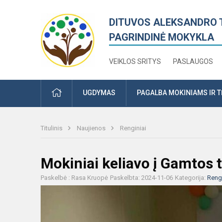
DITUVOS ALEKSANDRO 
PAGRINDINĖ MOKYKLA
VEIKLOS SRITYS
PASLAUGOS
PRADŽIA
UGDYMAS
PAGALBA MOKINIAMS IR 
Titulinis
Naujienos
Renginiai
Mokiniai keliavo į Gamtos t
Paskelbė : Rasa Kruopė
Paskelbta: 2024-11-06
Kategorija:
Rengi