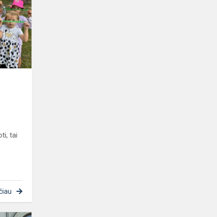
gera
pradžia
svajonėms
ti, tai
s
čiau
Žemaičių