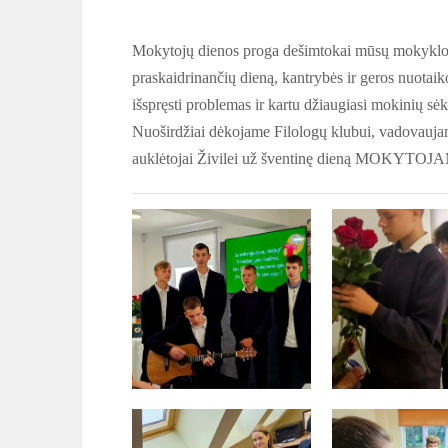
Mokytojų dienos proga dešimtokai mūsų mokyklos 
praskaidrinančių dieną, kantrybės ir geros nuotai
išspręsti problemas ir kartu džiaugiasi mokinių sė
Nuoširdžiai dėkojame Filologų klubui, vadovaujam
auklėtojai Živilei už šventinę dieną MOKYTOJ