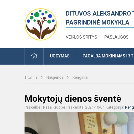
DITUVOS ALEKSANDRO 
PAGRINDINĖ MOKYKLA
VEIKLOS SRITYS
PASLAUGOS
PRADŽIA
UGDYMAS
PAGALBA MOKINIAMS IR 
Titulinis
Naujienos
Renginiai
Mokytojų dienos šventė
Paskelbė : Rasa Kruopė
Paskelbta: 2024-10-04
Kategorija:
Rengi