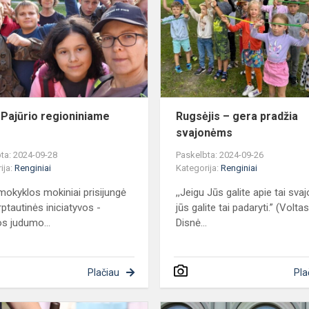
regioniniame
parke
 Pajūrio regioniniame
Rugsėjis – gera pradžia
e
svajonėms
ta: 2024-09-28
Paskelbta: 2024-09-26
ija:
Renginiai
Kategorija:
Renginiai
okyklos mokiniai prisijungė
,,Jeigu Jūs galite apie tai svajo
rptautinės iniciatyvos -
jūs galite tai padaryti.” (Volta
s judumo...
Disnė...
Plačiau
Pla
Čia