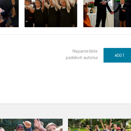
Nepamirškite
1
AČIŪ
padėkoti autoriui
Žygis
Pajūrio