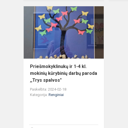
Priešmokykl
ir
1-
4
kl.
mokinių
kūrybinių
darbų
paroda...
Priešmokyklinukų ir 1-4 kl.
mokinių kūrybinių darbų paroda
,,Trys spalvos"
Paskelbta: 2024-02-18
Kategorija:
Renginiai