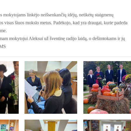
mokytojams linkėjo neišsenkančių idėjų, netikėtų staigmenų
kos visus šiuos mokslo metus. Padėkojo, kad yra draugai, kurie padeda
kme.
am mokytojui Aleksui už šventinę radijo laidą, o dešimtokams ir jų
AMS