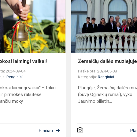
mokosi
laimingi
vaikai!
kosi laimingi vaikai!
Žemaičių dailės muziejuj
ta: 2024-09-04
Paskelbta: 2024-05-08
ija:
Renginiai
Kategorija:
Renginiai
okosi laimingi vaikai“ – tokiu
Plungėje, Žemaičių dailės muz
 ir pirmokės rakutėse
(buvę Oginskių rūmai), vyko
nčiu moky...
Jaunimo pilietin...
Plačiau
Pla