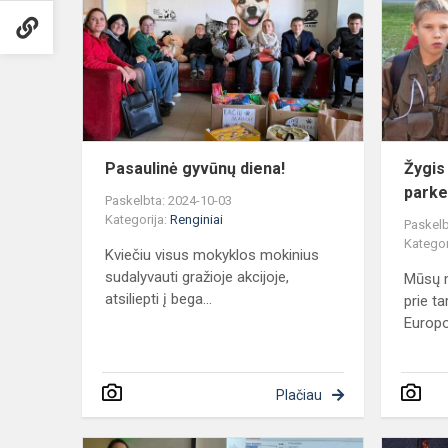
diena!
Pasaulinė gyvūnų diena!
Žygis
park
Paskelbta: 2024-10-03
Kategorija:
Renginiai
Paskelb
Kategor
Kviečiu visus mokyklos mokinius
sudalyvauti gražioje akcijoje,
Mūsų m
atsiliepti į bega...
prie ta
Europo
Plačiau
Edukacinės