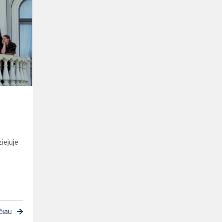
dailės
muziejuje
e
iejuje
čiau