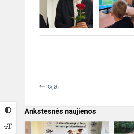
Grįžti
Ankstesnės naujienos
Pasaulinė
gyvūnų