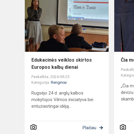
veiklos
skirtos
Europos
kalbų
dienai
Edukacinės veiklos skirtos
Čia mo
Europos kalbų dienai
Paskelb
Kategor
Paskelbta: 2024-09-25
Kategorija:
Renginiai
„Čia m
devizu
Rugsėjo 24 d. anglų kalbos
skamba
mokytojos Vilmos iniciatyva bei
entuziastingai idėją...
Plačiau