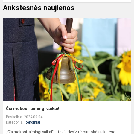
Ankstesnės naujienos
Č
m
l
v
Čia mokosi laimingi vaikai!
Paskelbta: 2024-09-04
Kategorija:
Renginiai
„Čia mokosi laimingi vaikai“ – tokiu devizu ir pirmokės rakutėse