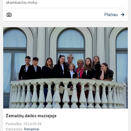
skambančiu moky...
Plačiau
Ž
d
m
Žemaičių dailės muziejuje
Paskelbta: 2024-05-08
Kategorija:
Renginiai