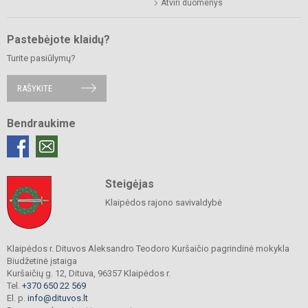
Atviri duomenys
Pastebėjote klaidų?
Turite pasiūlymų?
RAŠYKITE
Bendraukime
Steigėjas
Klaipėdos rajono savivaldybė
Klaipėdos r. Dituvos Aleksandro Teodoro Kuršaičio pagrindinė mokykla
Biudžetinė įstaiga
Kuršaičių g. 12, Dituva, 96357 Klaipėdos r.
Tel.
+370 650 22 569
El. p.
info@dituvos.lt