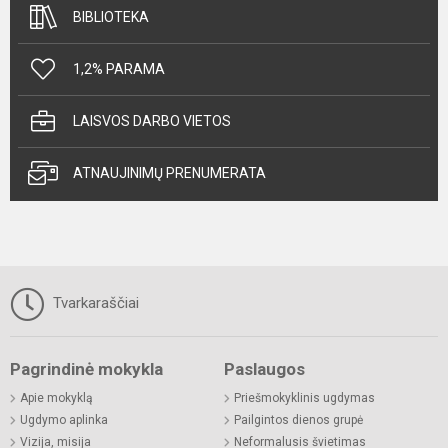
BIBLIOTEKA
1,2% PARAMA
LAISVOS DARBO VIETOS
ATNAUJINIMŲ PRENUMERATA
Tvarkaraščiai
Pagrindinė mokykla
Paslaugos
Apie mokyklą
Priešmokyklinis ugdymas
Ugdymo aplinka
Pailgintos dienos grupė
Vizija, misija
Neformalusis švietimas