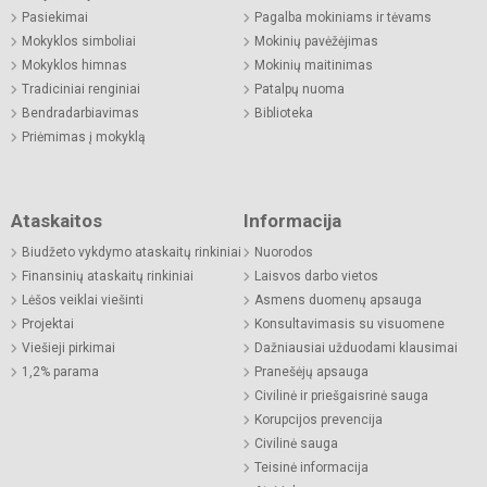
Pasiekimai
Pagalba mokiniams ir tėvams
Mokyklos simboliai
Mokinių pavėžėjimas
Mokyklos himnas
Mokinių maitinimas
Tradiciniai renginiai
Patalpų nuoma
Bendradarbiavimas
Biblioteka
Priėmimas į mokyklą
Ataskaitos
Informacija
Biudžeto vykdymo ataskaitų rinkiniai
Nuorodos
Finansinių ataskaitų rinkiniai
Laisvos darbo vietos
Lėšos veiklai viešinti
Asmens duomenų apsauga
Projektai
Konsultavimasis su visuomene
Viešieji pirkimai
Dažniausiai užduodami klausimai
1,2% parama
Pranešėjų apsauga
Civilinė ir priešgaisrinė sauga
Korupcijos prevencija
Civilinė sauga
Teisinė informacija