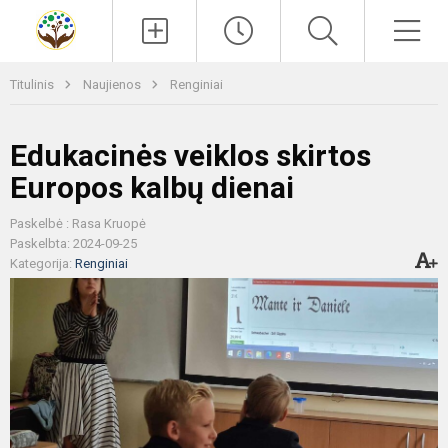
Paieška
Men
Titulinis
Naujienos
Renginiai
Edukacinės veiklos skirtos
Europos kalbų dienai
Paskelbė : Rasa Kruopė
Paskelbta: 2024-09-25
Kategorija:
Renginiai