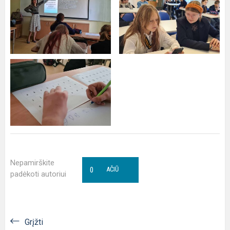
Nepamirškite
0
AČIŪ
padėkoti autoriui
Grįžti