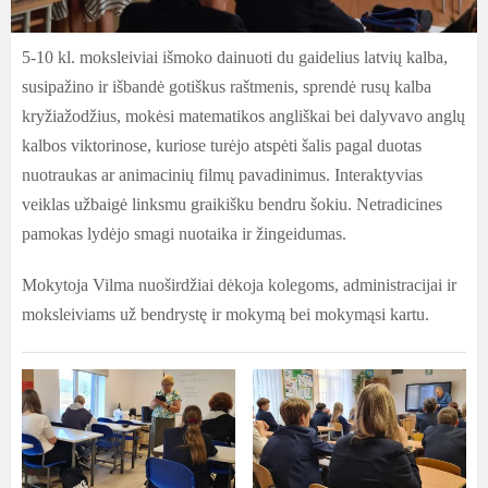
5-10 kl. moksleiviai išmoko dainuoti du gaidelius latvių kalba,
susipažino ir išbandė gotiškus raštmenis, sprendė rusų kalba
kryžiažodžius, mokėsi matematikos angliškai bei dalyvavo anglų
kalbos viktorinose, kuriose turėjo atspėti šalis pagal duotas
nuotraukas ar animacinių filmų pavadinimus. Interaktyvias
veiklas užbaigė linksmu graikišku bendru šokiu. Netradicines
pamokas lydėjo smagi nuotaika ir žingeidumas.
Mokytoja Vilma nuoširdžiai dėkoja kolegoms, administracijai ir
moksleiviams už bendrystę ir mokymą bei mokymąsi kartu.