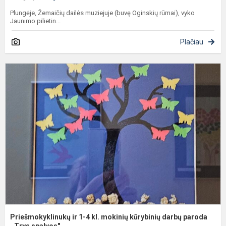
Plungėje, Žemaičių dailės muziejuje (buvę Oginskių rūmai), vyko
Jaunimo pilietin...
Plačiau
P
ir
1
4
kl
m
k
d
p
Priešmokyklinukų ir 1-4 kl. mokinių kūrybinių darbų paroda
,,Trys spalvos"