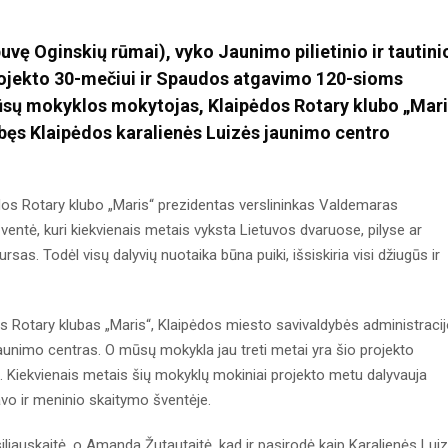
uvę Oginskių rūmai), vyko Jaunimo pilietinio ir tautini
projekto 30-mečiui ir Spaudos atgavimo 120-sioms
sų mokyklos mokytojas, Klaipėdos Rotary klubo „Mari
bęs Klaipėdos karalienės Luizės jaunimo centro
ėdos Rotary klubo „Maris“ prezidentas verslininkas Valdemaras
ventė, kuri kiekvienais metais vyksta Lietuvos dvaruose, pilyse ar
sas. Todėl visų dalyvių nuotaika būna puiki, išsiskiria visi džiugūs ir
dos Rotary klubas „Maris“, Klaipėdos miesto savivaldybės administraci
jaunimo centras. O mūsų mokykla jau treti metai yra šio projekto
a. Kiekvienais metais šių mokyklų mokiniai projekto metu dalyvauja
vo ir meninio skaitymo šventėje.
iauskaitė, o Amanda Žutautaitė, kad ir pasirodė kaip Karalienės Lui