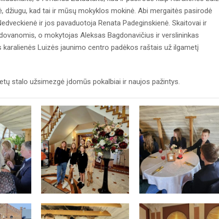
ė, džiugu, kad tai ir mūsų mokyklos mokinė. Abi mergaitės pasirodė
Nedveckienė ir jos pavaduotoja Renata Padeginskienė. Skaitovai ir
dovanomis, o mokytojas Aleksas Bagdonavičius ir verslininkas
karalienės Luizės jaunimo centro padėkos raštais už ilgametį
pietų stalo užsimezgė įdomūs pokalbiai ir naujos pažintys.