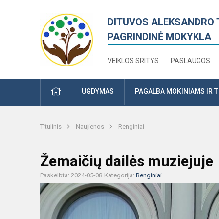
DITUVOS ALEKSANDRO 
PAGRINDINĖ MOKYKLA
VEIKLOS SRITYS
PASLAUGOS
PRADŽIA
UGDYMAS
PAGALBA MOKINIAMS IR 
Titulinis
Naujienos
Renginiai
Žemaičių dailės muziejuje
Paskelbta: 2024-05-08
Kategorija:
Renginiai