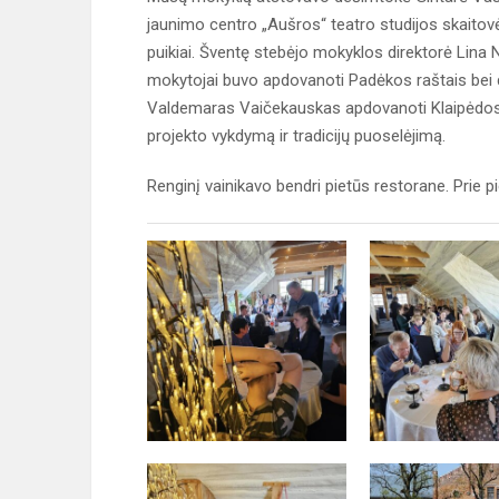
jaunimo centro „Aušros“ teatro studijos skaitov
puikiai. Šventę stebėjo mokyklos direktorė Lina 
mokytojai buvo apdovanoti Padėkos raštais bei 
Valdemaras Vaičekauskas apdovanoti Klaipėdos 
projekto vykdymą ir tradicijų puoselėjimą.
Renginį vainikavo bendri pietūs restorane. Prie 