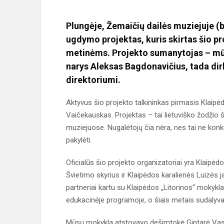
Plungėje, Žemaičių dailės muziejuje (b
ugdymo projektas, kuris skirtas šio 
metinėms. Projekto sumanytojas – mū
narys Aleksas Bagdonavičius, tada dir
direktoriumi.
Aktyvus šio projekto talkininkas pirmasis Klaip
Vaičekauskas. Projektas – tai lietuviško žodžio š
muziejuose. Nugalėtojų čia nėra, nes tai ne konkur
pakylėti.
Oficialūs šio projekto organizatoriai yra Klaipė
Švietimo skyrius ir Klaipėdos karalienės Luizės 
partneriai kartu su Klaipėdos „Litorinos“ mokykl
edukacinėje programoje, o šiais metais sudalyva
Mūsų mokyklą atstovavo dešimtokė Gintarė Vasil