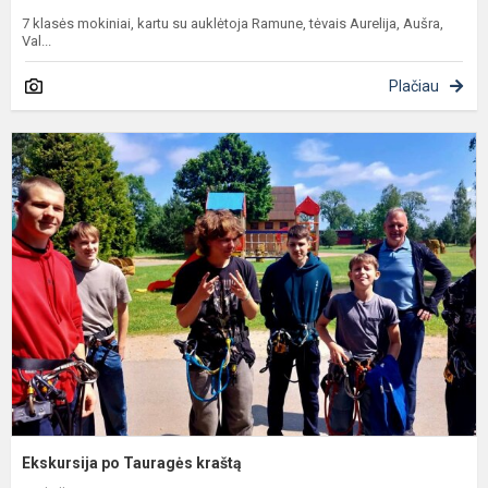
7 klasės mokiniai, kartu su auklėtoja Ramune, tėvais Aurelija, Aušra,
Val...
Plačiau
E
p
T
k
Ekskursija po Tauragės kraštą