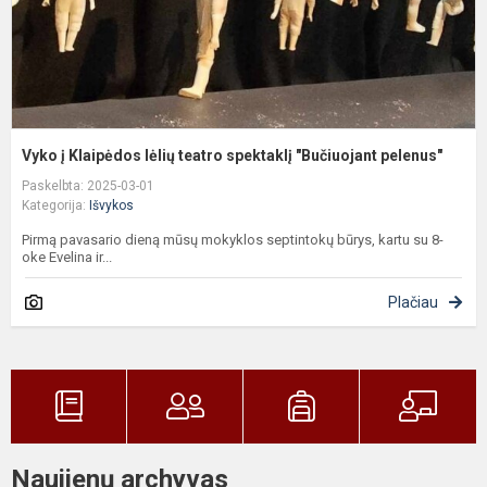
p
Vyko į Klaipėdos lėlių teatro spektaklį "Bučiuojant pelenus"
Paskelbta: 2025-03-01
Kategorija:
Išvykos
Pirmą pavasario dieną mūsų mokyklos septintokų būrys, kartu su 8-
oke Evelina ir...
Plačiau
Naujienų archyvas