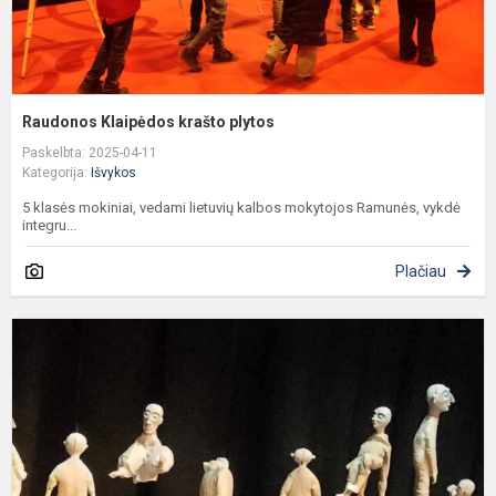
Raudonos Klaipėdos krašto plytos
Paskelbta: 2025-04-11
Kategorija:
Išvykos
5 klasės mokiniai, vedami lietuvių kalbos mokytojos Ramunės, vykdė
integru...
Plačiau
V
į
K
l
t
s
"