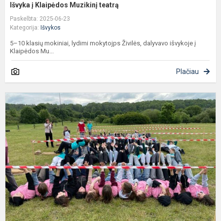
Išvyka į Klaipėdos Muzikinį teatrą
Paskelbta: 2025-06-23
Kategorija:
Išvykos
5–10 klasių mokiniai, lydimi mokytojps Živilės, dalyvavo išvykoje į
Klaipėdos Mu...
Plačiau
J
s
a
s