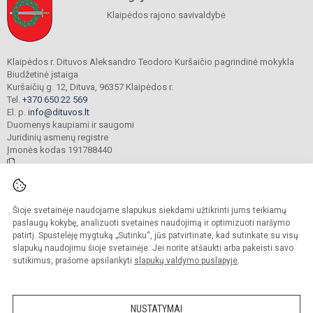
Klaipėdos rajono savivaldybė
Klaipėdos r. Dituvos Aleksandro Teodoro Kuršaičio pagrindinė mokykla
Biudžetinė įstaiga
Kuršaičių g. 12, Dituva, 96357 Klaipėdos r.
Tel.
+370 650 22 569
El. p.
info@dituvos.lt
Duomenys kaupiami ir saugomi
Juridinių asmenų registre
Įmonės kodas 191788440
© 2024. Klaipėdos r. Dituvos Aleksandro Teodoro Kuršaičio pagrindinė mokykla.
Šioje svetainėje naudojame slapukus siekdami užtikrinti jums teikiamų
Visos teisės saugomos. Kopijuoti turinį be raštiško įstaigos administracijos
sutikimo griežtai draudžiama.
paslaugų kokybę, analizuoti svetainės naudojimą ir optimizuoti naršymo
patirtį. Spustelėję mygtuką „Sutinku“, jūs patvirtinate, kad sutinkate su visų
Prieinamumo paraiška
Slapukų politika
slapukų naudojimu šioje svetainėje. Jei norite atšaukti arba pakeisti savo
sutikimus, prašome apsilankyti
slapukų valdymo puslapyje
.
Sumanus būdas atnaujinti
mokyklos interneto
svetainę
NUSTATYMAI