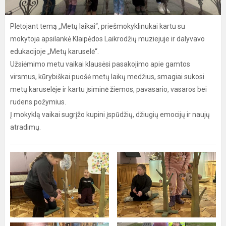
Plėtojant temą „Metų laikai“, priešmokyklinukai kartu su
mokytoja apsilankė Klaipėdos Laikrodžių muziejuje ir dalyvavo
edukacijoje „Metų karuselė“.
Užsiėmimo metu vaikai klausėsi pasakojimo apie gamtos
virsmus, kūrybiškai puošė metų laikų medžius, smagiai sukosi
metų karuselėje ir kartu įsiminė žiemos, pavasario, vasaros bei
rudens požymius.
Į mokyklą vaikai sugrįžo kupini įspūdžių, džiugių emocijų ir naujų
atradimų.