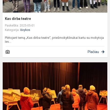
Kas dirba teatre
Paskelbta: 2025-05-01
Kategorija:
Išvykos
Plėtojant temą „Kas dirba teatre“, priešmokyklinukai kartu su mokytoja
Iev...
Plačiau
R
K
k
p