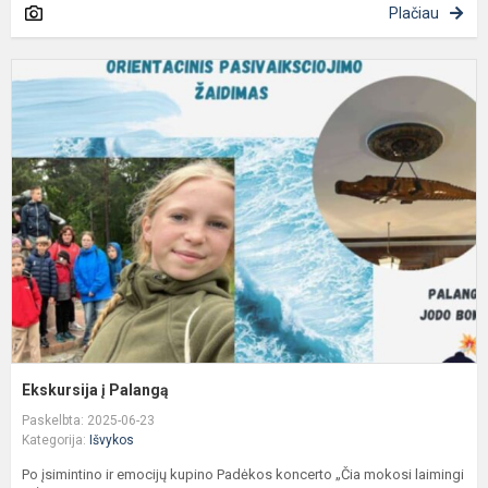
Plačiau
E
į
P
Ekskursija į Palangą
Paskelbta: 2025-06-23
Kategorija:
Išvykos
Po įsimintino ir emocijų kupino Padėkos koncerto „Čia mokosi laimingi