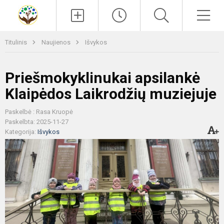
Paieška
Men
Titulinis
Naujienos
Išvykos
Priešmokyklinukai apsilankė
Klaipėdos Laikrodžių muziejuje
Paskelbė : Rasa Kruopė
Paskelbta: 2025-11-27
Kategorija:
Išvykos