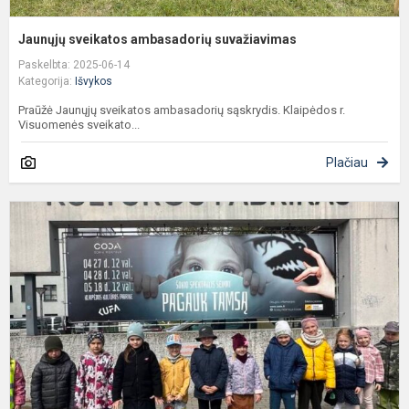
Jaunųjų sveikatos ambasadorių suvažiavimas
Paskelbta: 2025-06-14
Kategorija:
Išvykos
Praūžė Jaunųjų sveikatos ambasadorių sąskrydis. Klaipėdos r.
Visuomenės sveikato...
Plačiau
K
d
t