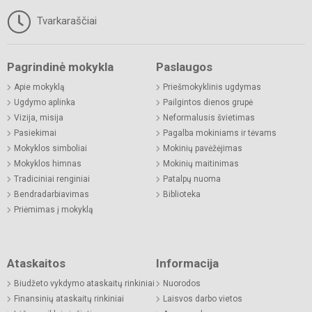
Tvarkaraščiai
Pagrindinė mokykla
Paslaugos
Apie mokyklą
Priešmokyklinis ugdymas
Ugdymo aplinka
Pailgintos dienos grupė
Vizija, misija
Neformalusis švietimas
Pasiekimai
Pagalba mokiniams ir tėvams
Mokyklos simboliai
Mokinių pavėžėjimas
Mokyklos himnas
Mokinių maitinimas
Tradiciniai renginiai
Patalpų nuoma
Bendradarbiavimas
Biblioteka
Priėmimas į mokyklą
Ataskaitos
Informacija
Biudžeto vykdymo ataskaitų rinkiniai
Nuorodos
Finansinių ataskaitų rinkiniai
Laisvos darbo vietos