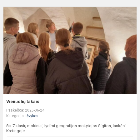
V
t
Vienuolių takais
Paskelbta: 2025-06-24
Kategorija:
Išvykos
8 ir 7 klasių mokiniai, lydimi geografijos mokytojos Sigitos, lankėsi
Kretingoje...