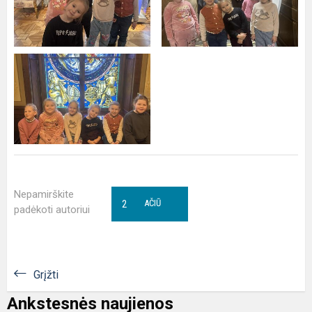
Nepamirškite
2
AČIŪ
padėkoti autoriui
Grįžti
Ankstesnės naujienos