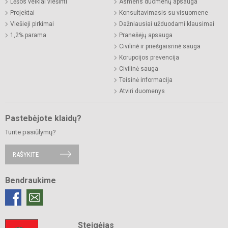
Lėšos veiklai viešinti
Asmens duomenų apsauga
Projektai
Konsultavimasis su visuomene
Viešieji pirkimai
Dažniausiai užduodami klausimai
1,2% parama
Pranešėjų apsauga
Civilinė ir priešgaisrinė sauga
Korupcijos prevencija
Civilinė sauga
Teisinė informacija
Atviri duomenys
Pastebėjote klaidų?
Turite pasiūlymų?
RAŠYKITE
Bendraukime
Steigėjas