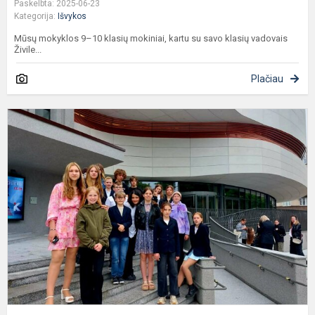
Paskelbta: 2025-06-23
Kategorija:
Išvykos
Mūsų mokyklos 9–10 klasių mokiniai, kartu su savo klasių vadovais
Živile...
Plačiau
I
į
K
M
t