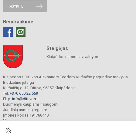
RAŠYKITE
Bendraukime
Steigėjas
Klaipėdos rajono savivaldybė
Klaipėdos r. Dituvos Aleksandro Teodoro Kuršaičio pagrindinė mokykla
Biudžetinė įstaiga
Kuršaičių g. 12, Dituva, 96357 Klaipėdos r.
Tel.
+370 650 22 569
El. p.
info@dituvos.lt
Duomenys kaupiami ir saugomi
Juridinių asmenų registre
Įmonės kodas 191788440