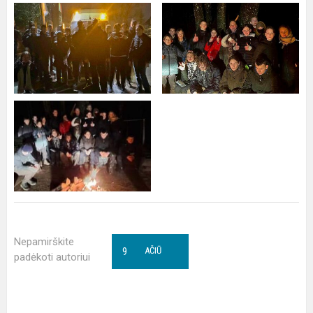
Nepamirškite
9
AČIŪ
padėkoti autoriui