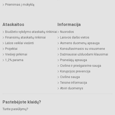
Priėmimas į mokyklą
Ataskaitos
Informacija
Biudžeto vykdymo ataskaitų rinkiniai
Nuorodos
Finansinių ataskaitų rinkiniai
Laisvos darbo vietos
Lėšos veiklai viešinti
Asmens duomenų apsauga
Projektai
Konsultavimasis su visuomene
Viešieji pirkimai
Dažniausiai užduodami klausimai
1,2% parama
Pranešėjų apsauga
Civilinė ir priešgaisrinė sauga
Korupcijos prevencija
Civilinė sauga
Teisinė informacija
Atviri duomenys
Pastebėjote klaidų?
Turite pasiūlymų?