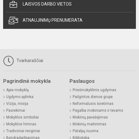
LAISVOS DARBO VIETOS
ATNAUJINIMŲ PRENUMERATA
Tvarkaraščiai
Pagrindinė mokykla
Paslaugos
Apie mokyklą
Priešmokyklinis ugdymas
Ugdymo aplinka
Pailgintos dienos grupė
Vizija, misija
Neformalusis švietimas
Pasiekimai
Pagalba mokiniams ir tėvams
Mokyklos simboliai
Mokinių pavėžėjimas
Mokyklos himnas
Mokinių maitinimas
Tradiciniai renginiai
Patalpų nuoma
Bendradarbiavimas
Biblioteka