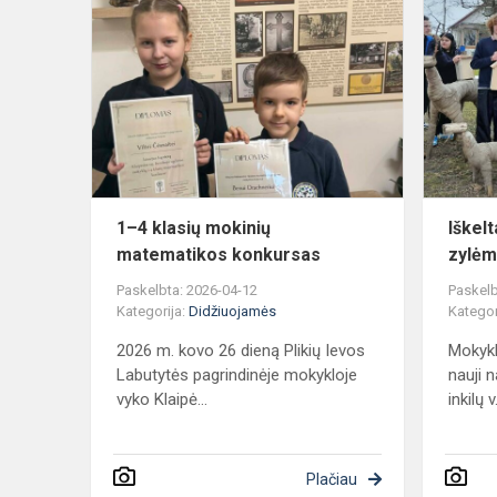
1–
4
klasių
mokinių
matematiko
konkursas
1–4 klasių mokinių
Iškel
matematikos konkursas
zylėm
Paskelbta: 2026-04-12
Paskelb
Kategorija:
Didžiuojamės
Kategor
2026 m. kovo 26 dieną Plikių Ievos
Mokykl
Labutytės pagrindinėje mokykloje
nauji n
vyko Klaipė...
inkilų v.
Plačiau