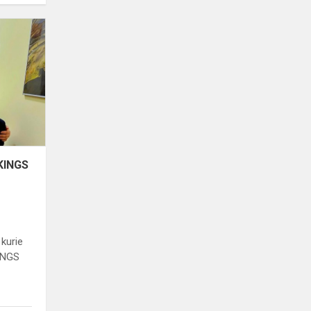
Mūsų
mokyklos
geriausi
KINGS
olimpiadų
dalyviai
KINGS
 kurie
KINGS