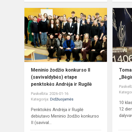
Meninio
žodžio
konkurso
II
(savivaldyb
etape
penktokės
A...
Meninio žodžio konkurso II
Tomas
(savivaldybės) etape
,,Bėg
penktokės Andrėja ir Rugilė
Paskelb
Kategor
Paskelbta: 2026-01-16
Kategorija:
Didžiuojamės
10 kla
12 die
Penktokės Andrėja ir Rugilė
dalyvav
debiutavo Meninio žodžio konkurso
II (savival...