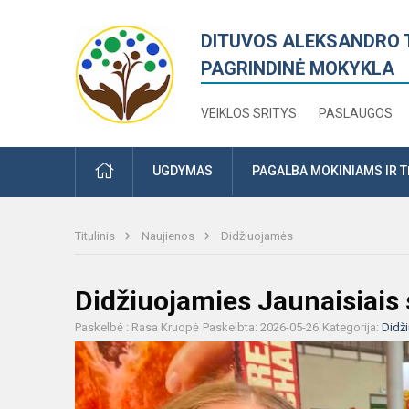
DITUVOS ALEKSANDRO 
PAGRINDINĖ MOKYKLA
VEIKLOS SRITYS
PASLAUGOS
PRADŽIA
UGDYMAS
PAGALBA MOKINIAMS IR 
Titulinis
Naujienos
Didžiuojamės
Didžiuojamies Jaunaisiais
Paskelbė : Rasa Kruopė
Paskelbta: 2026-05-26
Kategorija:
Didž