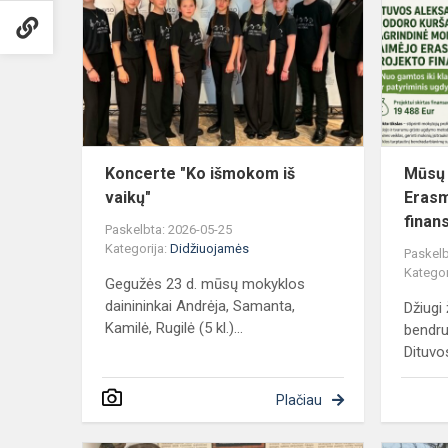
išmokom
iš
vaikų"
Koncerte "Ko išmokom iš
Mūsų 
vaikų"
Erasm
finan
Paskelbta: 2026-05-25
Kategorija:
Didžiuojamės
Paskelb
Kategor
Gegužės 23 d. mūsų mokyklos
dainininkai Andrėja, Samanta,
Džiugi
Kamilė, Rugilė (5 kl.)...
bendru
Dituvo
Plačiau