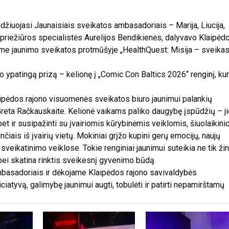
iuojasi Jaunaisiais sveikatos ambasadoriais – Marija, Liucija,
s priežiūros specialistės Aurelijos Bendikienės, dalyvavo Klaipėd
me jaunimo sveikatos protmūšyje „HealthQuest: Misija – sveikas
o ypatingą prizą – kelionę į „Comic Con Baltics 2026“ renginį, kur
laipėdos rajono visuomenės sveikatos biuro jaunimui palankių
reta Račkauskaite. Kelionė vaikams paliko daugybę įspūdžių – ji
 bet ir susipažinti su įvairiomis kūrybinėmis veiklomis, šiuolaikini
čiais iš įvairių vietų. Mokiniai grįžo kupini gerų emocijų, naujų
 sveikatinimo veiklose. Tokie renginiai jaunimui suteikia ne tik žin
 bei skatina rinktis sveikesnį gyvenimo būdą.
basadoriais ir dėkojame Klaipėdos rajono savivaldybės
atyvą, galimybę jaunimui augti, tobulėti ir patirti nepamirštamų