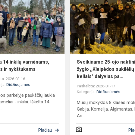
Iškelta
14
inkilų
varnėnams,
s
zylėms
ir
nykštukams
ta 14 inkilų varnėnams,
Sveikiname 25-ojo naktin
s ir nykštukams
žygio ,,Klaipėdos sukilėlių
keliais" dalyvius pa...
ta: 2026-03-16
ija:
Didžiuojamės
Paskelbta: 2026-01-17
Kategorija:
Didžiuojamės
os parkelyje paukščių laukia
ameliai - inkilai. Iškelta 14
Mūsų mokyklos 8 klasės moki
..
Gabija, Kornelija, Algimantas,
Ari...
Plačiau
Pla