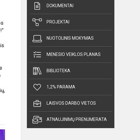
DOKUMENTAI
PROJEKTAI
os
!“
NUOTOLINIS MOKYMAS
is
MĖNESIO VEIKLOS PLANAS
e
BIBLIOTEKA
o
1,2% PARAMA
ių,
LAISVOS DARBO VIETOS
ATNAUJINIMŲ PRENUMERATA