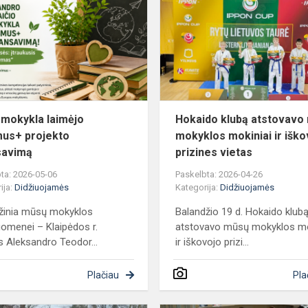
laimėjo
Erasmus+
projekto
finansavimą
mokykla laimėjo
Hokaido klubą atstovavo
us+ projekto
mokyklos mokiniai ir iško
savimą
prizines vietas
ta: 2026-05-06
Paskelbta: 2026-04-26
ija:
Didžiuojamės
Kategorija:
Didžiuojamės
 žinia mūsų mokyklos
Balandžio 19 d. Hokaido klub
omenei – Klaipėdos r.
atstovavo mūsų mokyklos mo
s Aleksandro Teodor...
ir iškovojo prizi...
Plačiau
Pla