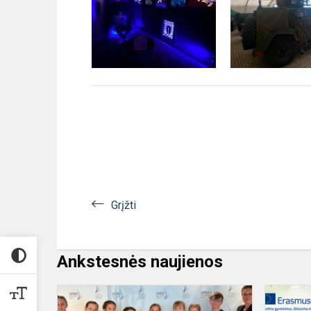
Grįžti
Ankstesnės naujienos
Koncerte
"Ko