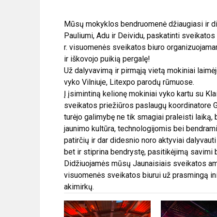
Mūsų mokyklos bendruomenė džiaugiasi ir didž
Pauliumi, Adu ir Deividu, paskatinti sveikato
r. visuomenės sveikatos biuro organizuojama
ir iškovojo puikią pergalę!
Už dalyvavimą ir pirmąją vietą mokiniai laimėj
vyko Vilniuje, Litexpo parodų rūmuose.
Į įsimintiną kelionę mokiniai vyko kartu su K
sveikatos priežiūros paslaugų koordinatore G
turėjo galimybę ne tik smagiai praleisti laiką,
jaunimo kultūra, technologijomis bei bendramin
patirčių ir dar didesnio noro aktyviai dalyvauti
bet ir stiprina bendrystę, pasitikėjimą savimi
Didžiuojamės mūsų Jaunaisiais sveikatos am
visuomenės sveikatos biurui už prasmingą inici
akimirkų.