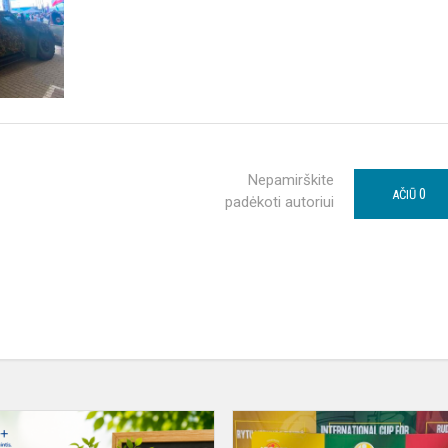
Nepamirškite
0
AČIŪ
padėkoti autoriui
Mūsų
mokykla