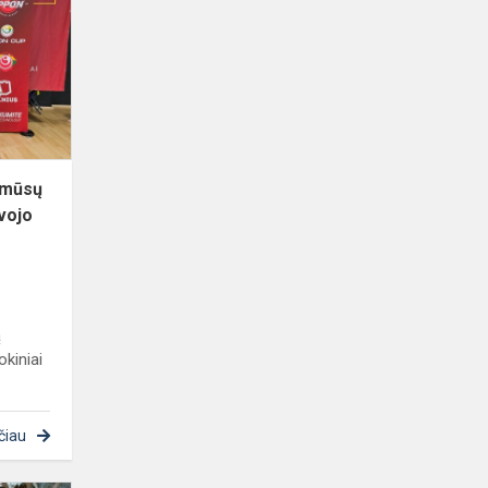
atstovavo
mūsų
mokyklos
mokiniai
ir
iškovojo...
 mūsų
vojo
ą
kiniai
čiau