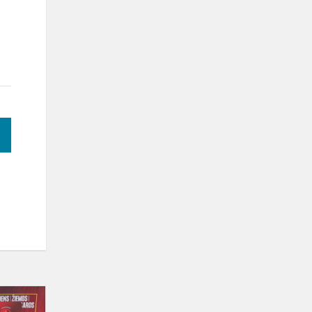
Hokaido
klubą