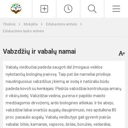
Paieška
Men
Titulinis
Mokykla
Edukacinės erdvės
Edukacinės lauko erdvės
Vabzdžių ir vabalų namai
Vabalų viešbučiai padeda saugoti dėl žmogaus veiklos
nykstančią biologinę įvairovę. Taip pat šie nameliai privilioja
naudinguosius vabzdžius į kiemą ar sodą ir natūraliu būdu
padeda kovoti su kenkėjais. Plėšrūs vabzdžiai kontroliuoja amarų
ir vikšrų kiekį. Vabzdžiai vėdina, purena ir papildo maisto
medžiagomis dirvožemį, ardo biologines atliekas. Ir be abejo,
vabzdžiai labai svarbūs augalų dauginimuisi, nes apdulkina 85
proc. pasaulio augalų. Vabalų viešbutyje gali gyventi įvairūs
vabalai: bitės, kamanės, vapsvos, širšės, boružės, vėdarėliai,