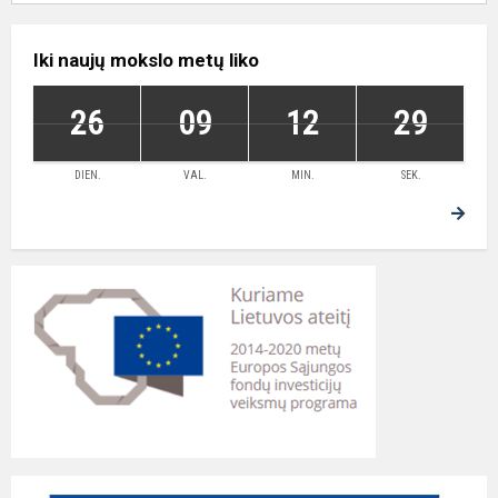
Iki naujų mokslo metų liko
26
09
12
28
DIEN.
VAL.
MIN.
SEK.