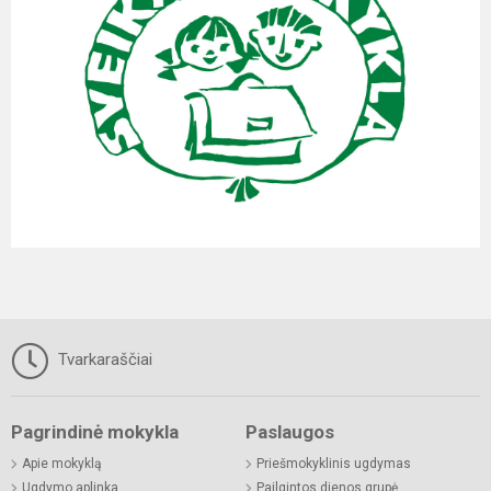
Tvarkaraščiai
Pagrindinė mokykla
Paslaugos
Apie mokyklą
Priešmokyklinis ugdymas
Ugdymo aplinka
Pailgintos dienos grupė