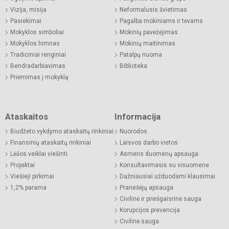
Vizija, misija
Neformalusis švietimas
Pasiekimai
Pagalba mokiniams ir tėvams
Mokyklos simboliai
Mokinių pavėžėjimas
Mokyklos himnas
Mokinių maitinimas
Tradiciniai renginiai
Patalpų nuoma
Bendradarbiavimas
Biblioteka
Priėmimas į mokyklą
Ataskaitos
Informacija
Biudžeto vykdymo ataskaitų rinkiniai
Nuorodos
Finansinių ataskaitų rinkiniai
Laisvos darbo vietos
Lėšos veiklai viešinti
Asmens duomenų apsauga
Projektai
Konsultavimasis su visuomene
Viešieji pirkimai
Dažniausiai užduodami klausimai
1,2% parama
Pranešėjų apsauga
Civilinė ir priešgaisrinė sauga
Korupcijos prevencija
Civilinė sauga