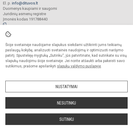
El. p.
info@dituvos.lt
Duomenys kaupiami ir saugomi
Juridinių asmenų registre
Įmonės kodas 191788440
© 2024. Klaipėdos r. Dituvos Aleksandro Teodoro Kuršaičio pagrindinė mokykla.
Šioje svetainėje naudojame slapukus siekdami užtikrinti jums teikiamų
Visos teisės saugomos. Kopijuoti turinį be raštiško įstaigos administracijos
sutikimo griežtai draudžiama.
paslaugų kokybę, analizuoti svetainės naudojimą ir optimizuoti naršymo
patirtį. Spustelėję mygtuką „Sutinku“, jūs patvirtinate, kad sutinkate su visų
Prieinamumo paraiška
Slapukų politika
slapukų naudojimu šioje svetainėje. Jei norite atšaukti arba pakeisti savo
sutikimus, prašome apsilankyti
slapukų valdymo puslapyje
.
Sumanus būdas atnaujinti
mokyklos interneto
svetainę
NUSTATYMAI
NESUTINKU
SUTINKU