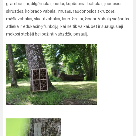
grambuoliai, dilgėlinukai, uodai, kopūstiniai baltukai, juodosios
skruzdės, kolorado vabalai, musės, raudonosios skruzdės,
mėšlavabaliai, skiautvabaliai, laumžirgiai, žiogai. Vabalų viešbutis
atlieka ir edukacinę funkciją, kai ne tik vaikai, bet ir suaugusieji
mokosi stebėti bei pažinti vabzdžių pasaulį.