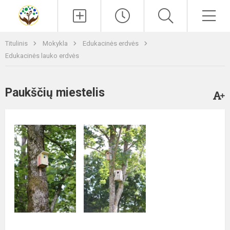
Paieška
Men
Titulinis
Mokykla
Edukacinės erdvės
Edukacinės lauko erdvės
Paukščių miestelis