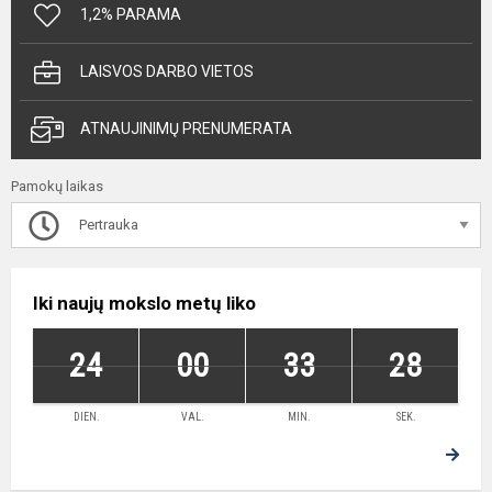
1,2% PARAMA
LAISVOS DARBO VIETOS
ATNAUJINIMŲ PRENUMERATA
Pamokų laikas
Pertrauka
Iki naujų mokslo metų liko
24
00
33
28
DIEN.
VAL.
MIN.
SEK.