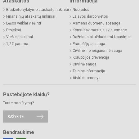
Ataskaitos
Informacija
Biudžeto vykdymo ataskaitų rinkiniai
Nuorodos
Finansinių ataskaitų rinkiniai
Laisvos darbo vietos
Lėšos veiklai viešinti
Asmens duomenų apsauga
Projektai
Konsultavimasis su visuomene
Viešieji pirkimai
Dažniausiai užduodami klausimai
1,2% parama
Pranešėjų apsauga
Civilinė ir priešgaisrinė sauga
Korupcijos prevencija
Civilinė sauga
Teisinė informacija
Atviri duomenys
Pastebėjote klaidų?
Turite pasiūlymų?
RAŠYKITE
Bendraukime