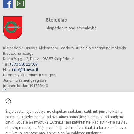
Steigėjas
Klaipėdos rajono savivaldybė
Klaipėdos r. Dituvos Aleksandro Teodoro Kuršaičio pagrindinė mokykla
Biudžetinė įstaiga
Kuršaičių g. 12, Dituva, 96357 Klaipėdos r.
Tel.
+370 650 22 569
El. p.
info@dituvos.lt
Duomenys kaupiami ir saugomi
Juridinių asmenų registre
Įmonės kodas 191788440
© 2024. Klaipėdos r. Dituvos Aleksandro Teodoro Kuršaičio pagrindinė mokykla.
Šioje svetainėje naudojame slapukus siekdami užtikrinti jums teikiamų
Visos teisės saugomos. Kopijuoti turinį be raštiško įstaigos administracijos
sutikimo griežtai draudžiama.
paslaugų kokybę, analizuoti svetainės naudojimą ir optimizuoti naršymo
patirtį. Spustelėję mygtuką „Sutinku“, jūs patvirtinate, kad sutinkate su visų
Prieinamumo paraiška
Slapukų politika
slapukų naudojimu šioje svetainėje. Jei norite atšaukti arba pakeisti savo
sutikimus, prašome apsilankyti
slapukų valdymo puslapyje
.