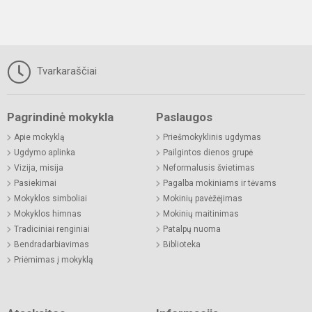
Tvarkaraščiai
Pagrindinė mokykla
Paslaugos
Apie mokyklą
Priešmokyklinis ugdymas
Ugdymo aplinka
Pailgintos dienos grupė
Vizija, misija
Neformalusis švietimas
Pasiekimai
Pagalba mokiniams ir tėvams
Mokyklos simboliai
Mokinių pavėžėjimas
Mokyklos himnas
Mokinių maitinimas
Tradiciniai renginiai
Patalpų nuoma
Bendradarbiavimas
Biblioteka
Priėmimas į mokyklą